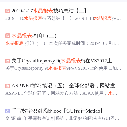
2019-1-17
水晶
报表
技巧总结【二】
2019-1-16
水晶
报表
技巧总结【一】 2019-1-18
水晶
报表
技巧
总结【三】 第一条：
水晶
报表
分组分页且每页最多显示N
条记录 第二条：一个获取记录的标记和页脚的显示 第三
水晶
报表
-打印（二）
条：页面大小的设置。 第四条：如果要让列分上下两处显
示---要用到子
报表
。把子
报表
和主
报表
做成一样的格式。
水晶
报表
-打印（二） 本次任务完成时间：2019年07月8日
第五条：推拉说识 第六条：一种根据记录数和前面一行
开发工具与关键技术：Visual Studio 2015 &&
水晶
报表
-打
的内容和后面一行的内容不一样而分页 ...
印（二） 展示效果：打印 本章内容是续写上一章
水晶
报表
关于CrystalReportsy 9(
水晶
报表
9)在VS2017上的使用
，上一章内容里讲的是创建打印模板和数据集，本章内容
是怎么做打印模板？ 我的打印是打印数据表格，比较简
关于CrystalReportsy 9(
水晶
报表
9)在VS2017上的使用 1.加载
单，先给大家看看打印出来的效果 像我们平时数据表格都
CrystalReportsy 9 首先需要加载CrystalReportsy 9的插件. 1.
是用代码打出来的，而我们的打印则是画...
打开VS2017->工具->扩展与更新->联机 点击下载 2.Crystal
ASP.NET学习笔记（五）-全球化部署，网站发布方法，AJAX使用，
Reportsy 9是在VS2017是下载不了的,需要跳转到官方浏览
器下载,VS2017下载第一个就好. 填写信息注册或者如果有
ASP.NET全球化部署，网站发布方法，AJAX使用，
水晶
账号可以直接登录,然后获取对应的下载版本就好了 注意 V
报表
使用，DropDownList，CheckBox全选
S2017必须需要下载在C盘上,不能
手写数字识别系统.doc【GUI设计Matlab】
资 源 简 介 手写数字识别系统，非常好的啊!带有GUI界
面，使用方便! 详 情 说 明 用这个手写数字识别系统，你可