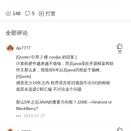
148
5
打赏
全部评论
djx7777
赞
[Quote=引用 2 楼 cooljia 的回复:]
计算机硬件越来越不值钱，而且java现在开源框架和软
件又那么多，我觉得5年以后java仍然处于巅峰。
[/Quote]
感觉至少10年之内 程序语言依旧逃脱不出OO的框框
底层永远是C和汇编 不讨论这个问题
那么5年之后JAVA的重要方向呢？J2ME-->Andriod or
BleckBerry?
2010-07-27