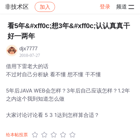
非技术区
登录
频道
加入
帖子详情
社区
非技术区
看5年&#xff0c;想3年&#xff0c;认认真真干
好一两年
djx7777
2010-07-27
借用下雷老大的话
不过对自己分析缺 看不懂 想不懂 干不懂
5年后JAVA WEB会怎样？3年后自己应该怎样？1.2年
之内这个我到知道怎么做
大家讨论讨论看 5 3 1达到怎样算合适？
给本帖投票