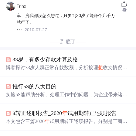
Trinx
赞
车、房我都没怎么想过，只要到30岁了能赚个几千万
就行了。
2010-07-27
——到底了——
33岁，有多少存款才算及格
博客探讨33岁人群正常存款数额，分析按理
想
收支情况，
无车无房最理
想
存款是50万，有房有车可能“月光”或仅几
万。还引用报告展示90后资产、收入和流动资产状况，最
推行5S的八大目的
后给出保持好心态、努力做事、
干好
当下的建议。
实施5S能帮助分析、处理工作中的问题，为企业带来诸多
好处。包括改善和提高企业形象、促成效率提高、改善零
件在库周转率、保障品质、安全生产、降低成本、改善员
it转正述职报告_2020
年
试用期转正述职报告
工精神面貌、缩短作业周期确保交货等，还能培养员工主
动性和积极性。
本文包含三篇2020
年
试用期转正述职报告。分别是工商系
统公务员、电器公司员工和案场置业顾问的述职。报告涵
盖政治思
想
、业务培训、工作内容、学习生活等方面，也