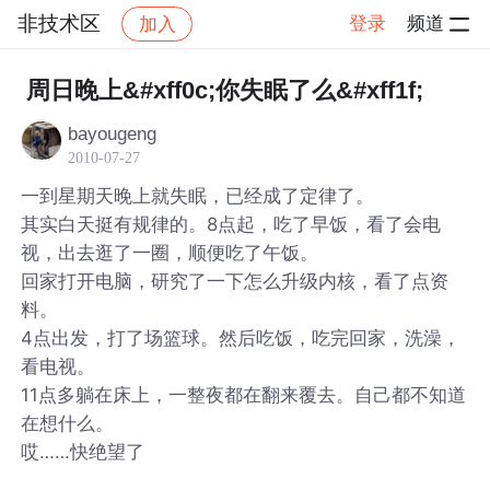
非技术区
登录
频道
加入
帖子详情
社区
非技术区
周日晚上&#xff0c;你失眠了么&#xff1f;
bayougeng
2010-07-27
一到星期天晚上就失眠，已经成了定律了。
其实白天挺有规律的。8点起，吃了早饭，看了会电
视，出去逛了一圈，顺便吃了午饭。
回家打开电脑，研究了一下怎么升级内核，看了点资
料。
4点出发，打了场篮球。然后吃饭，吃完回家，洗澡，
看电视。
11点多躺在床上，一整夜都在翻来覆去。自己都不知道
在想什么。
哎……快绝望了