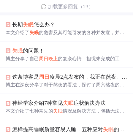
加载更多回复（23）
长期
失眠
怎么办？
本文介绍了
失眠
的危害及其可能引发的各种并发症，并提
供了改善睡眠质量的具体措施，包括合理饮食、规律生
活、适当运动等方面。
失眠
的问题！
博主分享了自己
周日
晚上
的复杂心情，担忧未完成的工作
和即将到来的任务，并提及了一个老朋友的生日，表达了
物是人非的感受。
这条博客是
周日
凌晨2点发布的，我正在熬夜。论证一下周六
博主在深夜分享了对于熬夜的看法，探讨了周六熬夜的合
理性与不合理性，指出熬夜可能影响生物钟、次日活动及
长期健康，但也存在特殊情况下的合理性。
神经学家介绍7种常见
失眠
症状解决办法
本文介绍了七种常见的
失眠
情况及解决方法，包括无法入
睡时的应对策略、半夜惊醒后的处理方式、睡前憋尿的问
题解决、经前综合征或绝经期
失眠
的缓解措施、服药引起
怎样提高睡眠质量容易入睡，五种应对
失眠
的妙招
的兴奋对策、周末
失眠
的原因分析以及习惯晚睡者的调整