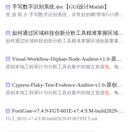
手写数字识别系统.doc【GUI设计Matlab】
资 源 简 介 手写数字识别系统，非常好的啊!带有GUI界
面，使用方便! 详 情 说 明 用这个手写数字识别系统，你可
以轻松地识别手写数字。这个系统不仅功能强大，而且还
如何通过区域科技创新分析工具精准掌握区域创新要素分布与产业链融合现状？.docx
带有直观的图形用户界面（GUI），非常容易使用。你只
需要将手写数字输入系统，它将立即给出准确的识别结
如何通过区域科技创新分析工具精准掌握区域创新要素分
果。这个系统可以在各种场景中使用，无论是学校、工作
布与产业链融合现状？
还是日常生活，都能为你提供快速和准确的识别服务。它
是一个非常方便和实用的工具，你一定会喜欢它的！
Visual-Workflow-Orphan-Node-Auditor-v1.0-原创源码与文档.zip
原创本地工程审计与分析工具合集中的独立资源
包
。每个
ZIP
包
含完整源码、3项自动化测试、可复现合成示例、离
线HTML、JSON与SVG报告、1080×720真实运行效果图、
Cypress-Flaky-Test-Evidence-Auditor-v1.0-原创源码与文档.zip
README、运行说明、功能清单、MIT License及原创与授
权声明。解压后进入project目录，执行npm test验证算法，
原创本地工程审计与分析工具合集中的独立资源
包
。每个
执行npm run report生成报告，也可通过本地静态服务器打
ZIP
包
含完整源码、3项自动化测试、可复现合成示例、离
开网页。运行时零第三方依赖，不
包
含热点产品或开源项
线HTML、JSON与SVG报告、1080×720真实运行效果图、
目源码、Logo、官方截图、论文、生产日志或其他受限素
FortiGate-v7.4.9-FGT-601E-v7.4.9.M-build2829-FORTINET.out
README、运行说明、功能清单、MIT License及原创与授
材。适合前端开发、AI应用工程、测试审计和课程实践。
权声明。解压后进入project目录，执行npm test验证算法，
FGT_601E-v7.4.9.M-build2829-FORTINET.out
执行npm run report生成报告，也可通过本地静态服务器打
开网页。运行时零第三方依赖，不
包
含热点产品或开源项