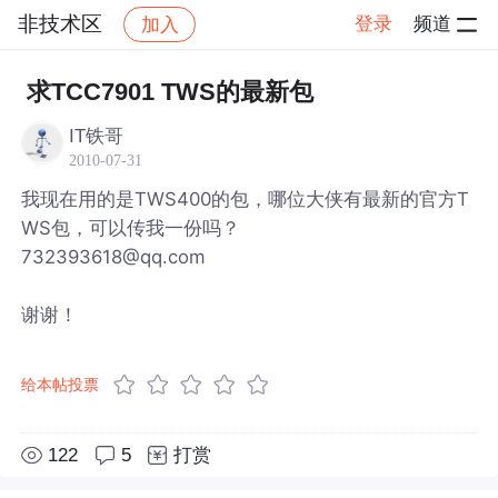
非技术区
登录
频道
加入
帖子详情
社区
非技术区
求TCC7901 TWS的最新包
IT铁哥
2010-07-31
我现在用的是TWS400的包，哪位大侠有最新的官方T
WS包，可以传我一份吗？
732393618@qq.com
谢谢！
给本帖投票
122
5
打赏