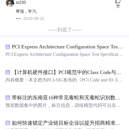
ts230
赞
帮顶，学习。
2010-08-11
——到底了——
PCI Express Architecture Configuration Space Test Specification Revision 5.0, Version 1.0 (CB).pdf
PCI Express Architecture Configuration Space Test Specificatio
n Revision 5.0, Version 1.0 (CB).pdf
【计算机硬件接口】PCI规范中的Class Code与Capability ID分配：设备功能分类及扩展能力标识系统设计
内容概要：本文档为PCI-SIG发布的《PCI Code and ID Assi
gnment Specification》版本1.4，发布于2013年8月，主要定
义了PCI设备的类代码（Class Codes）、能力标识（Capabil
带标注的东南亚16种常见毒蛇和无毒蛇识别数据集， 识别率73.4%，7593张图，支持yolo
ity IDs）以
预览数据集中的图片，标注信息，训练模型代码可点击查
看我的博客链接：https://blog.csdn.net/pbymw8iwm/article/det
ails/163563763 数据集使用方法和模型训练相关技术问题可
如何快速锁定产业链目标企业以提升招商精准度？.docx
免费咨询，主页获取作者联系方式