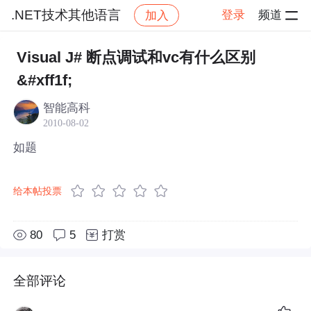
.NET技术其他语言
登录
频道
加入
帖子详情
社区
.NET技术其他语言
Visual J# 断点调试和vc有什么区别
&#xff1f;
智能高科
2010-08-02
如题
给本帖投票
80
5
打赏
全部评论