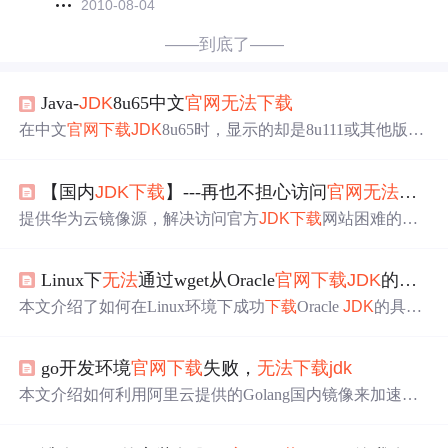
2010-08-04
——到底了——
Java-
JDK
8u65中文
官网
无法
下载
在中文
官网
下载
JDK
8u65时，显示的却是8u111或其他版
本。针对这一问题，给出的解决方案是将中文
官网
切换至
英文
官网
进行
下载
。
【国内
JDK
下载
】---再也不担心访问
官网
无法
下载
提供华为云镜像源，解决访问官方
JDK
下载
网站困难的问
题，方便快捷
下载
Java开发环境。
Linux下
无法
通过wget从Oracle
官网
下载
JDK
的解决办法
本文介绍了如何在Linux环境下成功
下载
Oracle
JDK
的具体
步骤。由于Oracle
官网
对于
JDK
下载
需要接受OTN条款才
能进行，文中提供了使用wget命令并携带特定cookie的方法
go开发环境
官网
下载
失败，
无法
下载
jdk
来完成
下载
。
本文介绍如何利用阿里云提供的Golang国内镜像来加速
下
载
过程。通过使用该镜像，可以显著提高在国内环境下获
取Golang资源的速度。只需要访问特定链接并遵循在线教