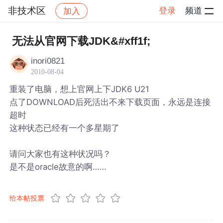
非技术区
登录
频道
加入
帖子详情
社区
非技术区
无法从官网下载JDK&#xff1f;
inori0821
2010-08-04
重装了电脑，想上官网上下JDK6 U21
点了DOWNLOAD后死活出不来下载页面，永远是连接
超时
这种状态已经有一个多星期了
请问大家也有这种状况吗？
是不是oracle故意的啊……
给本帖投票