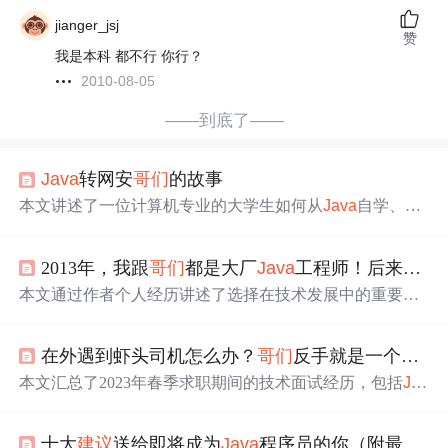
jianger_jsj
赞
我是本科 都不行 你行？
2010-08-05
——到底了——
Java
转网安
哥们
的故事
本文讲述了一位计算机专业的大学生如何从
Java
自学、经
历挫折（疫情、健康问题、就业困境），最终在网安领域
找到定位的故事，强调了坚持和转型的重要性。
2013年，我跟
哥们
都是大厂
Java
工程师！后来，他转行了！现在，他的收入是我的5倍！...
本文通过作者个人经历讲述了选择在技术发展中的重要
性。作者曾是一名
Java
工程师，朋友选择了转行大数据并
在该领域取得成功。现在，作者认为云原生是新的技术趋
在外遇到虾头司机怎么办？
哥们
反手就是一个举办！
势，具有巨大潜力。他
建议
后端工程师或新手考虑学习云
原生，特别是Go语言和Kubernetes，并提及阿里巴巴已将
本文汇总了2023年春季求职期间的技术面试经历，包括
Jav
云原生作为技术战略。本周日，极客时间将举办「云原生
a
、后端开发、产品经理、算法、大数据等领域的面经，同
开放日」直播活动，邀
请
业界专家分享云原生的经验和未
时提供了实习机会、面试技巧和简历
建议
。读者可从中获
来趋势。
十大
建议
送给即将成为
Java
程序员的你（附最新
Ja
取参考和准备策略。,