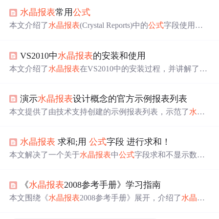
水晶报表
常用
公式
本文介绍了
水晶报表
(Crystal Reports)中的
公式
字段使用方
法，通过计量单位转换、中文星期显示、条件计算及条件
统计等实例，详细讲解了
公式
字段的语法与应用场景。
VS2010中
水晶报表
的安装和使用
本文介绍了
水晶报表
在VS2010中的安装过程，并讲解了如
何利用
公式
字段创建和编辑报表，以实现如工资发放表单
等业务场景的数据打印需求。
演示
水晶报表
设计概念的官方示例报表列表
本文提供了由技术支持创建的示例报表列表，示范了
水晶
报表
8.x 中各种报表创建技巧，如数组、营业日和小时、
交叉表等示例。每个示例都有文件名、描述及下载链接，
水晶报表
求和;用
公式
字段 进行求和！
还介绍了各报表所需的知识，最后给出了获取技术支持的
方式。
本文解决了一个关于
水晶报表
中
公式
字段求和不显示数据
的问题。通过检查字段是否为NULL，并使用IsNull()函数
来确保所有参与运算的字段都有有效值。
《
水晶报表
2008参考手册》学习指南
本文围绕《
水晶报表
2008参考手册》展开，介绍了
水晶报
表
2008这一报表设计工具。涵盖其概览、核心功能，详细
阐述了数据连接与源管理、报表设计界面操作、SQL查询