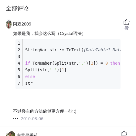
全部评论
阿双2009
赞
如果是我，我会这么写（Crystal语法）：
StringVar str := ToText(
{DataTable1.DataColum
if
 ToNumber(Split(str,
'.'
)[
2
]) = 
0
then
Split(str,
'.'
)[
1
]
else
str
不过楼主的方法貌似更方便一些 :)
2010-08-06
东莞寻香苑