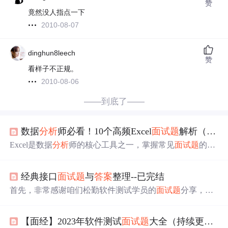
赞
竟然没人指点一下
2010-08-07
dinghun8leech
赞
看样子不正规。
2010-08-06
——到底了——
数据
分析
师必看！10个高频Excel
面试题
解析（附
答
Excel是数据
分析
师的核心工具之一，掌握常见
面试题
的解
题
思路
能让你在求职中脱颖而出。本文整理了数据
分析
岗
位面试中高频的Excel题目。
经典接口
面试题
与
答案
整理--已完结
首先，非常感谢咱们松勤软件测试学员的
面试题
分享，最
近小明老师把问题的
答案
整理了
一下
，分享出来给大家，
希望能够
帮
助大家在面试过程中少踩坑，提高面试通过
【面经】2023年软件测试
面试题
大全（持续更新）附
率。本文持续更新，后期有新的问题会同步分享给大家。