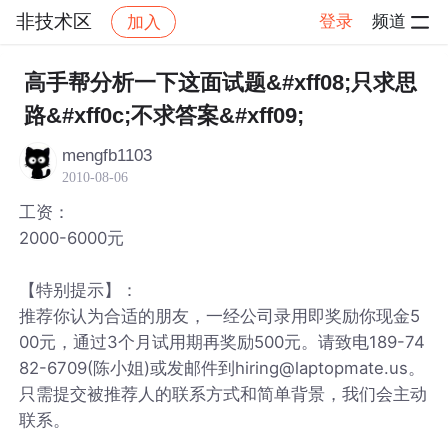
非技术区
登录
频道
加入
帖子详情
社区
非技术区
高手帮分析一下这面试题&#xff08;只求思
路&#xff0c;不求答案&#xff09;
mengfb1103
2010-08-06
工资：
2000-6000元
【特别提示】：
推荐你认为合适的朋友，一经公司录用即奖励你现金5
00元，通过3个月试用期再奖励500元。请致电189-74
82-6709(陈小姐)或发邮件到hiring@laptopmate.us。
只需提交被推荐人的联系方式和简单背景，我们会主动
联系。