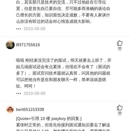
白，其实那只是技术的交流，只不过他处在引导位
置，但是首先自己要自信、尽可能多而准确的谈论自
己擅长的方面，知识面也决定成败，不要有人家谈什
么你没有听过的话会对心情造成很大影响。
2010-08-08
llf371755616
赞
嘻嘻 刚结束没完没了的面试，明天就要去上班了，开
始几场面试还会有点紧张，但现在不会有了（面试的
多了）。面试官问技术题就认真答，问其他的问题就
可以把他当作是在和朋友聊天一样，简单说就是瞎
扯。呵呵！
2010-08-08
bert651153338
赞
[Quote=引用 10 楼 piayboy 的回复:]
紧张时正常的，但首先你接到面试通知后要去了解这