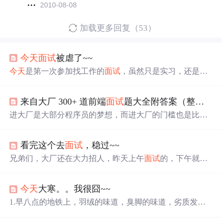
2010-08-08
加载更多回复（53）
今天
面试
被虐了~~
今天
是第一次参加找工作的
面试
，虽然只是实习，还是有
点小紧张，笔试的时候感觉还可以，到了
面试
的时候就汗
颜了， 我选择的语言是c++，然后就问了很多都是我上科
来自大厂 300+ 道前端
面试
题大全附答案（整理版）+前端常见算法
学有学过，自己也没有学过的东西，基本都都是涉及堆和
栈，new，构造函数。拷贝构造函数，多态性等的问题，
进大厂是大部分程序员的梦想，而进大厂的门槛也是比较
都是我不懂的，基本上没有听说过过的，汗，一对一
面试
高的，所以这里整理了一份腾讯、字节跳动、百度、阿里
，最后得之
面试
官也是刚毕业一年，没好意思问别人是本
等一线互联网公司
面试
题大全，其中概括的知识点（HTM
科生还是研究生，万一要是本科生，那我
看完这个去
面试
，稳过~~
L，CSS，JS，React，Vue，NodeJS，互联网基础知识）
兄弟们，大厂还在大力招人，昨天上午
面试
的，下午就给
发了offer了，不过
面试
难度有点高，在家看了两周大厂内
部大佬给的资料。 最近不是裁员搞得很凶，上个月我也是
今天
大寒。。我很囧~~
成了这裁员大军中的一个，在家颓了半个月去
面试
了好几
家都没有过，清明放假的时候找之前认识的阿里p8大佬拿
1.早八点的地铁上，羽绒的味道，臭脚的味道，劣质发蜡
了一份内部的
面试
资料，认真看了两周，昨天上午去
面试
的味道，让我恶心的想吐，但是最郁闷的是我想下车都下
的，下午通知我过了然后就给发了offer。 有福同享，
今天