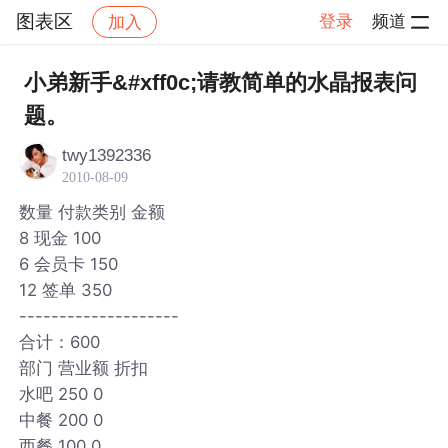
图表区
登录
频道
加入
帖子详情
社区
图表区
小弟新手&#xff0c;请教简单的水晶报表问
题。
twy1392336
2010-08-09
数量 付款类别 金额
8 现金 100
6 会员卡 150
12 签单 350
--------------------
合计：600
部门 营业额 折扣
水吧 250 0
中餐 200 0
西餐 100 0