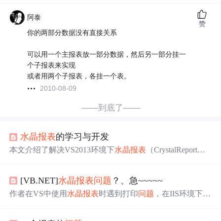
阿泰
赞
你的两部分数据没有直接关系
可以用一个主报表放一部分数据，然后另一部分挂一
个子报表来实现
或者用两个子报表，各挂一个表。
2010-08-09
——到底了——
水晶报表
的学习与开发
本文介绍了解决VS2013环境下
水晶报表
（CrystalReport）
在浏览器中无法正常显示的
问题
，通过调整项目配置及we
b.config设置，成功实现了
水晶报表
的正确展示。
[VB.NET]
水晶报表
问题
？、急~~~~~
作者在VS中使用
水晶报表
时遇到打印
问题
，在IIS环境下点
击打印按钮无响应。该
问题
在不同操作系统上表现各异，
XP系统正常，Windows 2000 Server报错提示打印机不存