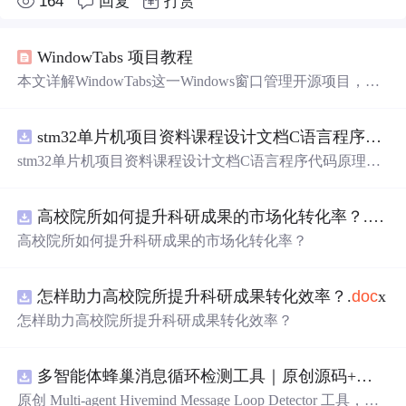
164
回复
打赏
WindowTabs 项目教程
本文详解WindowTabs这一Windows窗口管理开源项目，涵
盖其目录结构（含
Win32
、WtDesktop、WtInject等核心模
块）、Visual Studio解决方案
文件
WindowTabs.sln的启动机
stm32单片机项目资料课程设计文档C语言程序代码原理图电路PCB实例悬挂运动控制系统论文资料
制，以及关键配置
文件
.gitignore和MIT LICENSE的
作用
。
项目依赖
Interop
.
SH
Doc
Vw
.
dll
、Newtonsoft.Json.
dll
等组
stm32单片机项目资料课程设计文档C语言程序代码原理图
件，适用于桌面应用开发与进程注入场景。
电路PCB实例悬挂运动控制系统论文资料
高校院所如何提升科研成果的市场化转化率？.
doc
x
高校院所如何提升科研成果的市场化转化率？
怎样助力高校院所提升科研成果转化效率？.
doc
x
怎样助力高校院所提升科研成果转化效率？
多智能体蜂巢消息循环检测工具｜原创源码+测试+离线报告
原创 Multi-agent Hivemind Message Loop Detector 工具，建