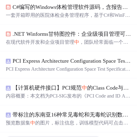
C#编写的Windows体检管理软件源码，含报告生成、皮肤切换与自动升级功能
一套开箱即用的医院体检业务管理程序，基于C#和WinFor
ms开发，专为Windows平台设计。系统覆盖体检全流程：
从登记建档、数据录入到报告生成与
打印
预览，支持RDL
.NET Winforms甘特图控件：企业级项目管理可视化的最佳实践
格式报表模板渲染，内置PrintWaiting、DownloadConfirm等
交互窗体提升操作反馈。提供多皮肤切换能力，适配不同
在现代软件开发和企业项目管理
中
，团队经常面临一个共
使用场景；通过AutoUpdater模块实现客户端自动检测更
同的挑战：如何将复杂的项目计划、任务依赖关系和进度
新，降低运维成本。数据层基于PEISDataSet定义（含.xsd/.
状态直观地呈现给所有利益相关者？传统的电子表格虽然
xsc/.xss文件），配合Config.cs统一管理配置项，Base.cs封
PCI Express Architecture Configuration Space Test Specification Revision 5.0, Version 1.0 (CB).pdf
功能强大，但在可视化表达和时间线管理上存在明显局
装常用
限。这正是GanttChart项目诞生的背景——一个专为.NET
PCI Express Architecture Configuration Space Test Specificatio
Winforms平台设计的原生甘特图控件，旨在为Windows桌
n Revision 5.0, Version 1.0 (CB).pdf
面应用程序提供专业级的项目可视化解决方案。 GanttChar
t不同于
【计算机硬件接口】PCI规范
中
的Class Code与Capability ID分配：设备功能分类及扩展能力标识系统设计
内容概要：本文档为PCI-SIG发布的《PCI Code and ID Assi
gnment Specification》版本1.4，发布于2013年8月，主要定
义了PCI设备的类代码（Class Codes）、能力标识（Capabil
带标注的东南亚16种常见毒蛇和无毒蛇识别数据集， 识别率73.4%，7593张图，支持yolo
ity IDs）以
预览数据集
中
的图片，标注信息，训练模型代码可点击查
看我的博客链接：https://blog.csdn.net/pbymw8iwm/article/det
ails/163563763 数据集使用方法和模型训练相关技术
问题
可