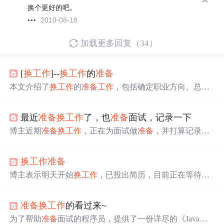
换个更好的吧。
2010-08-18
加载更多回复（34）
[
换
工作
]--
换
工作
的
准备
本文介绍了
换
工作
的
准备
工作
，包括确定职业方向、总结
工作
经验、熟悉面试技巧如STAR+BEI方法和压力面试，
以及面试后的反思和成长。强调
换
工作
要有明确目标，如
最近
准备
换
工作
了，也
准备
面试，记录一下
薪酬提升、职业发展或学习机会，并建议在有保障的情况
下进行。
博主近期
准备
换
工作
，正在为面试做
准备
，并打算记录相
关情况。
换
工作
准备
博主表示明天开始
换
工作
，已投出简历，目前正在等待回
应。
准备
换
工作
的看过来~
为了帮助
准备
面试的程序员，提供了一份详尽的《Java进