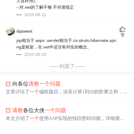
人这样用)。
--对.net的了解不够.不对请指正
2010-08-11
dqsweet
赞
jsp相当于.aspx ,servlet相当于.cs,struts,hibernate,spri
ng是框架，在.net中还没有对应的概念。
2010-08-10
——到底了——
向各位
请教
一个
问题
文章讨论了
一个
编程题目，涉及计算1到20的阶乘之和，作
者在使用DEVC++5.11版本时遇到结果为0的
问题
，寻求解
惑。
请教
各位大侠
一个
问题
本文介绍了
一个
使用ASP实现的找回密码功能，详细展示
了从输入用户名到最终修改密码的整个流程。涉及数据库
查询、验证
问题
答案及更新密码等关键步骤。