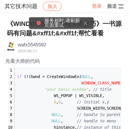
其它技术问题
登录
频道
加入
帖子详情
社区
其它技术问题
服务超时,请刷新
《WINDOWS游戏编程大师技巧》一书源
页面重试
码有问题&#xff1f;&#xff1f;帮忙看看
wafx5545592
2010-08-13
先看大师的代码
if
 (!(hwnd = CreateWindowEx(
NULL
,               
WINDOW_CLASS_NAME,  
"your basic window"
, 
// title
			    WS_POPUP | WS_VISIBLE,
0
,
0
,	  
// initial x
                          SCREEN_WIDTH,SCREEN_HE
NULL
,	  
// handle to parent 
NULL
,	  
// handle to menu
			    hinstance,
// instance of this ap