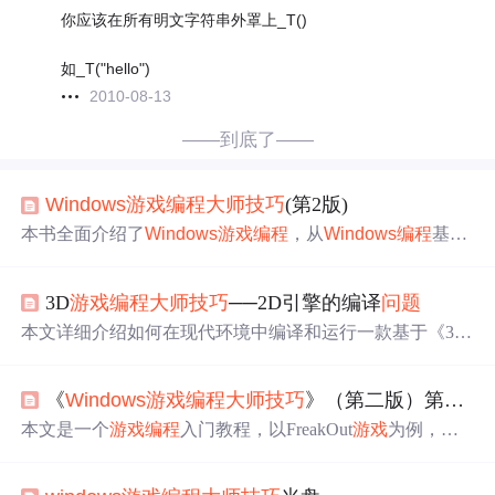
你应该在所有明文字符串外罩上_T()
如_T("hello")
2010-08-13
——到底了——
Windows
游戏
编程
大师
技巧
(第2版)
本书全面介绍了
Windows
游戏
编程
，从
Windows
编程
基础
到DirectX和2D基础，再到核心
游戏
编程
，涵盖算法、人工
智能、物理建模等内容，适合
游戏
开发者深入学习。
3D
游戏
编程
大师
技巧
──2D引擎的编译
问题
本文详细介绍如何在现代环境中编译和运行一款基于《3D
游戏
编程
大师
技巧
》
一书
的2D引擎，该引擎将作为后续3D
引擎开发的基础。文章提供了具体的编译步骤和常见错误
《
Windows
游戏
编程
大师
技巧
》（第二版）第1章（下）
解决方法，包括代码更新、资源加载调整等关键环节。
本文是一个
游戏
编程
入门教程，以FreakOut
游戏
为例，介
绍了使用DirectX和
Windows
编程
制作2D
游戏
的方法。作者
创建了BLACKBOX库封装DirectX函数，构建
游戏
所需功