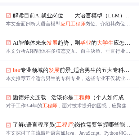
解读目前AI就业岗位——大语言模型（LLM）
应用
本文全面剖析大语言模型
应用
工程师
岗位。介绍其岗位职
责、就业前景，包括行业分布与薪资情况。给出学习路
线，涵盖基础技能、AI技术、NLP等。还提及适合专业、
AI智能体未来
发展
趋势，刚
毕业
的
大学生
应怎样选择AI就业？
面试问题、入门方法及薪资决定因素，指出该岗位前景
好，需扎实学习实践。
本文分析AI智能体在多模态交互、自主决策、垂直行业渗
透、边缘轻量化及伦理安全五大方向的
发展
趋势，并为应
届生提供技术研发（算法/模型优化）、行业
应用
（医疗/金
fae
专业领域的
发展
前景_适合男生的五大专科专业，
融/RPA）、产品管理及AI伦理等就业路径建议，强调数学
基础、编程能力、领域知识融合与持续学习能力，推荐关
本文推荐五个适合男生的专科专业，这些专业不仅就业前
注AI+科学计算、隐私保护学习、能源优化等新兴细分赛
景好，且薪资水平高，容易实现逆袭本科生的目标。其中
道。
包括铁道工程技术、护理、软件工程、兽医及电子电工等
崮德好文连载 - 活该你是
工程师
（个人如何成长?）
专业。
对于工作3-4年的
工程师
，面对技术提升的困惑，应聚焦于
构建个人核心竞争力。一是深钻技术，选定一个方向长期
投入，避免频繁更换技术领域；二是尝试技术与其他领域
了解c语言程序员(
工程师
)岗位需要掌握哪些能力?_程序员小白如何选择开发语言...
的结合，如技术+管理、技术+市场等，形成复合技能。保
持技术专长的同时，拓展其他技能至60分，可在特定领域
本文探讨了主流编程语言如Java、JavaScript、Python和Go
达到顶尖水平。避免频繁跳槽和岗位变换，积累的时间成