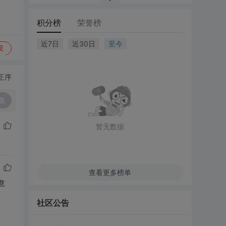
积分榜
荣誉榜
近7日
近30日
至今
复
正序
复
暂无数据
查看更多榜单
意
社区公告