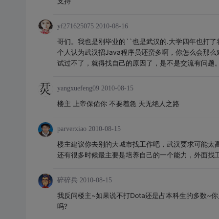
支持
yf271625075
2010-08-16
哥们。我也是刚毕业的``也是武汉的.大学四年也打了将
个人认为武汉招Java程序员还蛮多啊，你怎么会那
试过不了，就得找自己的原因了，是不是交流有问题。HR
yangxuefeng09
2010-08-15
楼主 上帝保佑你 不要着急 天无绝人之路
parverxiao
2010-08-15
楼主建议你去别的大城市找工作吧，武汉要求可能太
还有很多时候最主要是培养自己的一个能力，外面找
碎碎兵
2010-08-15
我反问楼主~如果说不打Dota还是占本科生的多数~
吗?