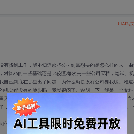
用AI写
没有找到工作，我不知道那些公司到底想要的是怎么样的人。由
对java的一些基础还是比较懂.每次去一些公司应聘，笔试、
我自己到底在哪里出了问题，为什么就是没有公司要我呢。难道
的机会都没有的地步吗。我就很闷了。说明一下，我是一个专科
里天天呆在寝室玩DOTA一类本科毕业的和一个经常搞学习的专
了，工作也没找到。我不知道这样找工作的日子还要持续多久。
问什么，我都能一一说出来）。