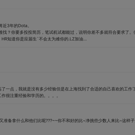
近3年的Dota。
么难找？你要多投投简历，笔试机试都能过，说明你差不多就符合要求了。
知道你是应届生`不会太为难你的.LZ加油...
高了一点，我就是没有多少经验但是在上海找到了合适的自己喜欢的工作
工作很注重经验和学历的。。。。
你又准备拿什么和他们比呢???~~你不和好的比~净挑些少数人来比~这样子