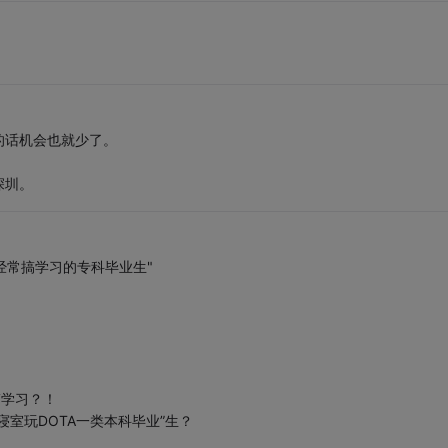
的话机会也就少了。
深圳。
经常搞学习的专科毕业生"
搞学习？！
室玩DOTA一类本科毕业”生？