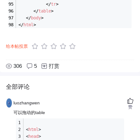
</
tr
>
</
table
>
</
body
>
</
html
>
给本帖投票
306
5
打赏
全部评论
luozhangwen
赞
可以拖动的table
<
html
>
<
head
>