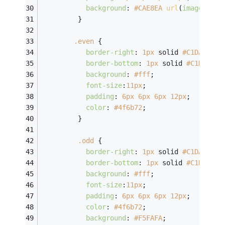
background
: 
#CAE8EA
url
(
images/bg_
         }
.even
 {
border-right
: 
1px
 solid 
#C1DAD7
;
border-bottom
: 
1px
 solid 
#C1DAD7
;
background
: 
#fff
;
font-size
:
11px
;
padding
: 
6px
6px
6px
12px
;
color
: 
#4f6b72
;
         }
.odd
 {
border-right
: 
1px
 solid 
#C1DAD7
;
border-bottom
: 
1px
 solid 
#C1DAD7
;
background
: 
#fff
;
font-size
:
11px
;
padding
: 
6px
6px
6px
12px
;
color
: 
#4f6b72
;
background
: 
#F5FAFA
;