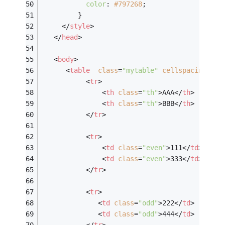
color
: 
#797268
;
         }
</
style
>
</
head
>
<
body
>
<
table
class
=
"mytable"
cellspacing
=
"0"
<
tr
>
<
th
class
=
"th"
>
AAA
</
th
>
<
th
class
=
"th"
>
BBB
</
th
>
</
tr
>
<
tr
>
<
td
class
=
"even"
>
111
</
td
>
<
td
class
=
"even"
>
333
</
td
>
</
tr
>
<
tr
>
<
td
class
=
"odd"
>
222
</
td
>
<
td
class
=
"odd"
>
444
</
td
>
</
tr
>