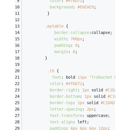
color
: 
#4f6b72
;
background
: 
#E6EAE9
;
          }
.mytable
 {
border-collapse
:collapse;
width
: 
700px
;
padding
: 
0
;
margin
: 
0
;
         }
.th
 {
font
: bold 
11px
"Trebuchet MS"
, V
color
: 
#4f6b72
;
border-right
: 
1px
 solid 
#C1DAD7
;
border-bottom
: 
1px
 solid 
#C1DAD7
;
border-top
: 
1px
 solid 
#C1DAD7
;
letter-spacing
: 
2px
;
text-transform
: uppercase;
text-align
: left;
padding
: 
6px
6px
6px
12px
;