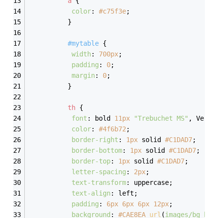
a
 {
color
: 
#c75f3e
;
          }
#mytable
 {
width
: 
700px
;
padding
: 
0
;
margin
: 
0
;
          }
th
 {
font
: bold 
11px
"Trebuchet MS"
, Verda
color
: 
#4f6b72
;
border-right
: 
1px
 solid 
#C1DAD7
;
border-bottom
: 
1px
 solid 
#C1DAD7
;
border-top
: 
1px
 solid 
#C1DAD7
;
letter-spacing
: 
2px
;
text-transform
: uppercase;
text-align
: left;
padding
: 
6px
6px
6px
12px
;
background
: 
#CAE8EA
url
(
images/bg_hea