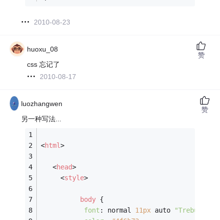
2010-08-23
huoxu_08
赞
css 忘记了
2010-08-17
luozhangwen
赞
另一种写法...
<
html
>
<
head
>
<
style
>
body
 {
font
: normal 
11px
 auto 
"Trebuchet 