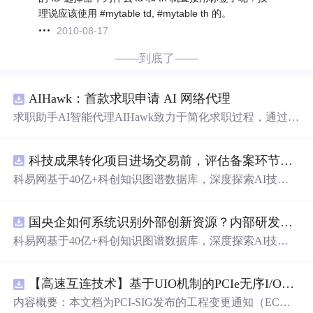
理说应该使用 #mytable td, #mytable th 的。
2010-08-17
——到底了——
AIHawk：首款求职申请 AI 网络代理
求职助手AI智能代理AIHawk致力于简化求职过程，通过自
动化职位申请流程。借助人工智能，它能够帮助用户以定
制化的方式申请多个职位。
科技成果转化项目进场交易前，评估备案环节需要准备哪些材料？.docx
科易网基于40亿+科创知识图谱数据库，深度探索AI技术
在技术转移、成果转化、技术经纪、知识产权、产业创
新、科技招商等垂直领域的多样化应用场景，研究科技创
国央企如何系统识别外部创新资源？内部研发体系完善，但对外部高校、中小科技企业技术能力缺乏动态认知。.docx
新领域的AI+数智化解决方案，推动科技创新与产业创新
智能化发展。
科易网基于40亿+科创知识图谱数据库，深度探索AI技术
在技术转移、成果转化、技术经纪、知识产权、产业创
新、科技招商等垂直领域的多样化应用场景，研究科技创
【高速互连技术】基于UIO机制的PCIe无序I/O扩展：多路径架构下内存请求的高性能传输与排序控制方案设计
新领域的AI+数智化解决方案，推动科技创新与产业创新
智能化发展。
内容概要：本文档为PCI-SIG发布的工程变更通知（EC