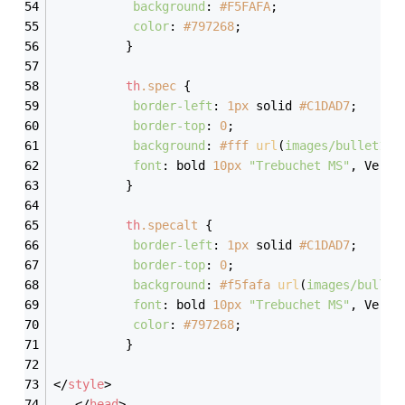
background
: 
#F5FAFA
;
color
: 
#797268
;
          }
th
.spec
 {
border-left
: 
1px
 solid 
#C1DAD7
;
border-top
: 
0
;
background
: 
#fff
url
(
images/bullet1.g
font
: bold 
10px
"Trebuchet MS"
, Verda
          }
th
.specalt
 {
border-left
: 
1px
 solid 
#C1DAD7
;
border-top
: 
0
;
background
: 
#f5fafa
url
(
images/bullet
font
: bold 
10px
"Trebuchet MS"
, Verda
color
: 
#797268
;
          }
</
style
>
</
head
>