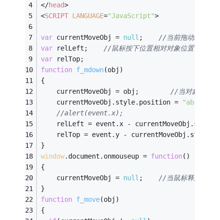
</
head
>
<
SCRIPT
LANGUAGE
=
"JavaScript"
>
var
 currentMoveObj = 
null
;    
//当前拖动对象
var
 relLeft;    
//鼠标按下位置相对对象位置
var
 relTop;
function
f_mdown
(
obj
)
{
    currentMoveObj = obj;        
//当对象被按
    currentMoveObj.style.position = 
"absolute
//alert(event.x);
    relLeft = event.x - currentMoveObj.style.
    relTop = event.y - currentMoveObj.style.p
}
window
.document.onmouseup = 
function
(
)
{
    currentMoveObj = 
null
;    
//当鼠标释放时同
}
function
f_move
(
obj
)
{