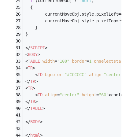
if
(currentMoveObj != 
null
)
  {
        currentMoveObj.style.pixelLeft=event.
        currentMoveObj.style.pixelTop=event.y
    }
}
</
SCRIPT
>
<
BODY
>
<
TABLE
width
=
"100"
border
=
1
onselectstart
=
"re
<
TR
>
<
TD
bgcolor
=
"#CCCCCC"
align
=
"center"
styl
</
TR
>
<
TR
>
<
TD
align
=
"center"
height
=
"60"
>
content
</
T
</
TR
>
</
TABLE
>
</
BODY
>
</
html
>