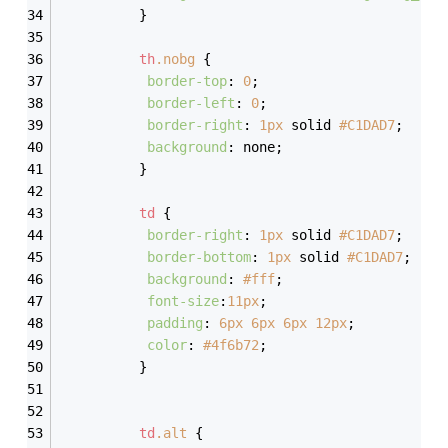
          }
th
.nobg
 {
border-top
: 
0
;
border-left
: 
0
;
border-right
: 
1px
 solid 
#C1DAD7
;
background
: none;
          }
td
 {
border-right
: 
1px
 solid 
#C1DAD7
;
border-bottom
: 
1px
 solid 
#C1DAD7
;
background
: 
#fff
;
font-size
:
11px
;
padding
: 
6px
6px
6px
12px
;
color
: 
#4f6b72
;
          }
td
.alt
 {