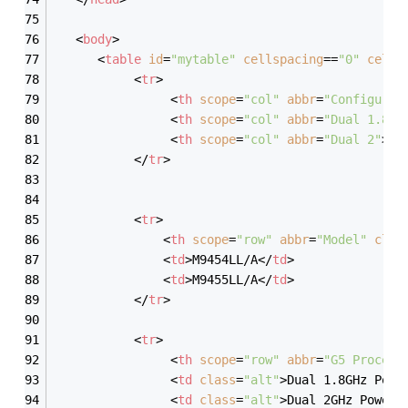
<
body
>
<
table
id
=
"mytable"
cellspacing
==
"0"
cellp
<
tr
>
<
th
scope
=
"col"
abbr
=
"Configurat
<
th
scope
=
"col"
abbr
=
"Dual 1.8"
>
<
th
scope
=
"col"
abbr
=
"Dual 2"
>
Du
</
tr
>
<
tr
>
<
th
scope
=
"row"
abbr
=
"Model"
clas
<
td
>
M9454LL/A
</
td
>
<
td
>
M9455LL/A
</
td
>
</
tr
>
<
tr
>
<
th
scope
=
"row"
abbr
=
"G5 Process
<
td
class
=
"alt"
>
Dual 1.8GHz Powe
<
td
class
=
"alt"
>
Dual 2GHz PowerP