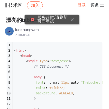
非技术区
登录
频道
加入
帖子详情
社区
非技术区
服务超时,请刷新
漂亮的table--备忘
页面重试
luozhangwen
2010-08-16
<
html
>
<
head
>
<
style
type
=
"text/css"
>
/* CSS Document */
body
 {
font
: normal 
11px
 auto 
"Trebuchet MS"
color
: 
#4f6b72
;
background
: 
#E6EAE9
;
          }