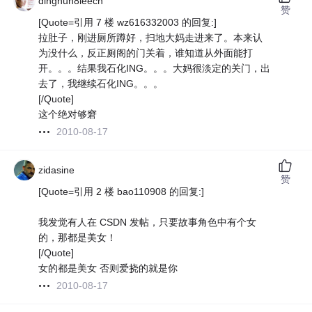
dinghun8leech
赞
[Quote=引用 7 楼 wz616332003 的回复:]
拉肚子，刚进厕所蹲好，扫地大妈走进来了。本来认
为没什么，反正厕阁的门关着，谁知道从外面能打
开。。。结果我石化ING。。。大妈很淡定的关门，出
去了，我继续石化ING。。。
[/Quote]
这个绝对够窘
2010-08-17
zidasine
赞
[Quote=引用 2 楼 bao110908 的回复:]
我发觉有人在 CSDN 发帖，只要故事角色中有个女
的，那都是美女！
[/Quote]
女的都是美女 否则爱挠的就是你
2010-08-17