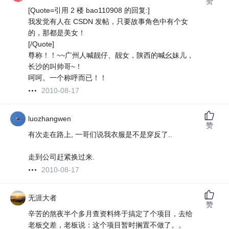
赞
[Quote=引用 2 楼 bao110908 的回复:]
我发觉有人在 CSDN 发帖，只要故事角色中有个女
的，那都是美女！
[/Quote]
尊称！！~~广州人喊靓仔、靓女，陕西的喊幺妹儿，
长沙的叫帅哥~！
呵呵。一个称呼而已！！
2010-08-17
luozhangwen
赞
有次走在路上, 一哥们说我衣服是不是穿反了..
走到公司赶紧换过来.
2010-08-17
无涯大者
赞
辛苦的熬夜半个多月查资料终于搞定了个项目，去给
老板交差，老板说：这个项目暂时搁置不做了。。