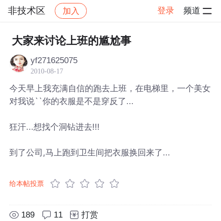
非技术区
登录
频道
加入
帖子详情
社区
非技术区
大家来讨论上班的尴尬事
yf271625075
2010-08-17
今天早上我充满自信的跑去上班，在电梯里，一个美女
对我说``你的衣服是不是穿反了...
狂汗...想找个洞钻进去!!!
到了公司,马上跑到卫生间把衣服换回来了...
给本帖投票
189
11
打赏