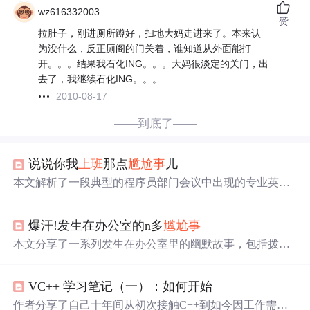
wz616332003
赞
拉肚子，刚进厕所蹲好，扫地大妈走进来了。本来认
为没什么，反正厕阁的门关着，谁知道从外面能打
开。。。结果我石化ING。。。大妈很淡定的关门，出
去了，我继续石化ING。。。
2010-08-17
——到底了——
说说你我
上班
那点
尴尬事
儿
本文解析了一段典型的程序员部门会议中出现的专业英语
词汇，并提供了这些词汇的中文释义，帮助技术人员更好
地理解会议内容。
爆汗!发生在办公室的n多
尴尬事
本文分享了一系列发生在办公室里的幽默故事，包括拨错
国际电话、班车趣谈、车间趣事等，展现了职场生活轻松
有趣的一面。
VC++ 学习笔记（一）：如何开始
作者分享了自己十年间从初次接触C++到如今因工作需求