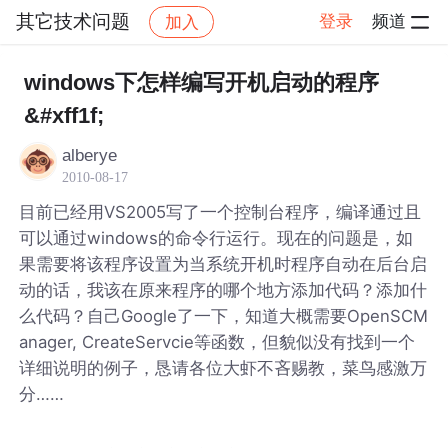
其它技术问题
登录
频道
加入
帖子详情
社区
其它技术问题
windows下怎样编写开机启动的程序
&#xff1f;
alberye
2010-08-17
目前已经用VS2005写了一个控制台程序，编译通过且
可以通过windows的命令行运行。现在的问题是，如
果需要将该程序设置为当系统开机时程序自动在后台启
动的话，我该在原来程序的哪个地方添加代码？添加什
么代码？自己Google了一下，知道大概需要OpenSCM
anager, CreateServcie等函数，但貌似没有找到一个
详细说明的例子，恳请各位大虾不吝赐教，菜鸟感激万
分……