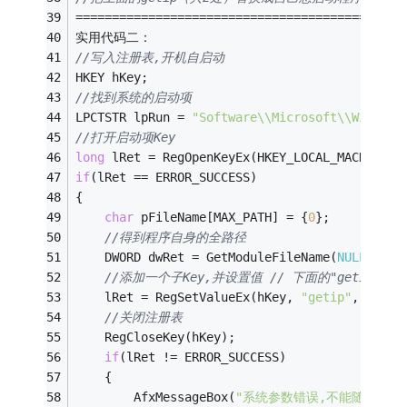
=============================================
实用代码二：
//写入注册表,开机自启动 
HKEY hKey; 
//找到系统的启动项 
LPCTSTR lpRun = 
"Software\\Microsoft\\Windows
//打开启动项Key 
long
 lRet = RegOpenKeyEx(HKEY_LOCAL_MACHINE, 
if
(lRet == ERROR_SUCCESS) 
{ 
char
 pFileName[MAX_PATH] = {
0
}; 
//得到程序自身的全路径 
    DWORD dwRet = GetModuleFileName(
NULL
, pFi
//添加一个子Key,并设置值 // 下面的"getip"
    lRet = RegSetValueEx(hKey, 
"getip"
, 
0
, RE
//关闭注册表 
    RegCloseKey(hKey); 
if
(lRet != ERROR_SUCCESS) 
    { 
        AfxMessageBox(
"系统参数错误,不能随系统启