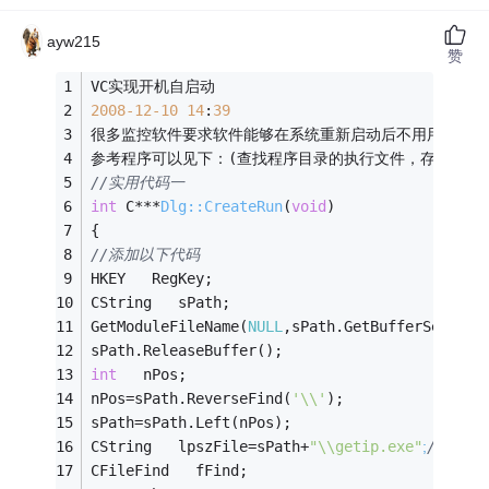
ayw215
赞
VC实现开机自启动
2008
-12
-10
14
:
39
很多监控软件要求软件能够在系统重新启动后不用用户去点击图标启动项
参考程序可以见下：(查找程序目录的执行文件，存在则进
//实用代码一
int
 C***
Dlg::CreateRun
(
void
)
{
//添加以下代码
HKEY   RegKey;   
CString   sPath;   
GetModuleFileName(
NULL
,sPath.GetBufferSetLeng
sPath.ReleaseBuffer();   
int
   nPos;   
nPos=sPath.ReverseFind(
'\\'
);   
sPath=sPath.Left(nPos);   
CString   lpszFile=sPath+
"
\\getip.exe"
;
//
这里加
CFileFind   fFind;   