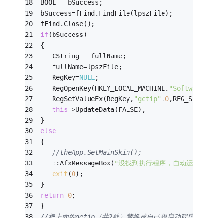
BOOL   bSuccess;   
bSuccess=fFind.FindFile(lpszFile);   
fFind.Close();   
if
(bSuccess)   
{   
   CString   fullName;   
   fullName=lpszFile;   
   RegKey=
NULL
;   
   RegOpenKey(HKEY_LOCAL_MACHINE,
"Software\\M
   RegSetValueEx(RegKey,
"getip"
,
0
,REG_SZ, (
co
this
->UpdateData(FALSE);   
}   
else
{   
//theApp.SetMainSkin();   
   ::AfxMessageBox(
"没找到执行程序，自动运行失败"
exit
(
0
);   
}   
return
0
;
}
//把上面的getip（共2处）替换成自己想启动程序的名字