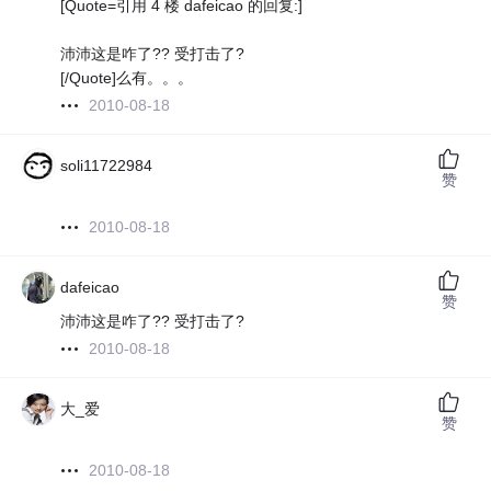
[Quote=引用 4 楼 dafeicao 的回复:]
沛沛这是咋了?? 受打击了?
[/Quote]么有。。。
2010-08-18
soli11722984
赞
2010-08-18
dafeicao
赞
沛沛这是咋了?? 受打击了?
2010-08-18
大_爱
赞
2010-08-18