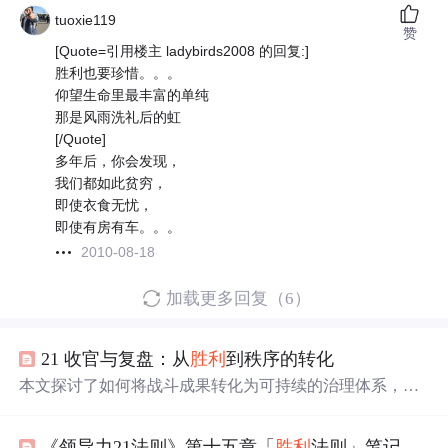
tuoxie119
赞
[Quote=引用楼主 ladybirds2008 的回复:]
胜利也要珍惜。。。
仰望生命里最丰富的单纯
那是风雨洗礼后的虹
[/Quote]
多年后，你会发现，
我们都如此贫穷，
即使衣食无忧，
即使有房有车。。。
2010-08-18
加载更多回复（6）
21 收官与复盘：从
胜利
到秩序的转化
本文探讨了如何将战斗成果转化为可持续的治理体系，涵
盖止战时机判断、收官原则、四本战后账、转场系统工
程、制度化全胜等内容。重点在于通过量化指标、复盘方
《领导力21法则》第十五章「
胜利
法则」笔记