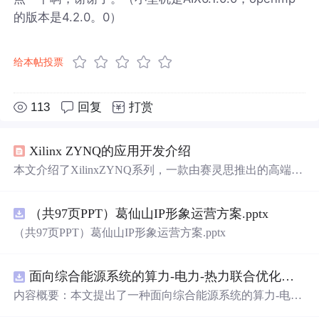
的版本是4.2.0。0）
给本帖投票
113
回复
打赏
Xilinx ZYNQ的应用开发介绍
本文介绍了XilinxZYNQ系列，一款由赛灵思推出的高端嵌
入式处理平台，结合ARMCortex-A9和FPGA技术，提供高
性能和灵活的开发环境。文章详细阐述了其架构、编程环
（共97页PPT）葛仙山IP形象运营方案.pptx
境和开发工具，以及Zynq-7000系列的不同型号特点。
（共97页PPT）葛仙山IP形象运营方案.pptx
面向综合能源系统的算力-电力-热力联合优化调度策略（Matlab代码
内容概要：本文提出了一种面向综合能源系统的算力-电
力-热力联合优化调度策略，并提供了基于Matlab的完整代