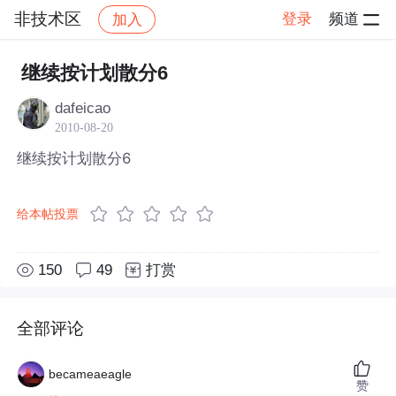
非技术区
登录
频道
加入
帖子详情
社区
非技术区
继续按计划散分6
dafeicao
2010-08-20
继续按计划散分6
给本帖投票
150
49
打赏
全部评论
becameaeagle
赞