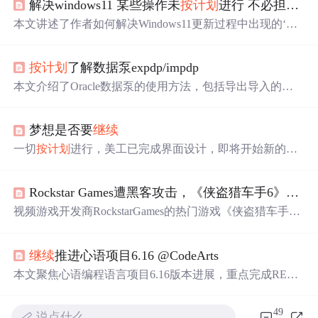
解决windows11 某些操作未
按计划
进行 不必担心 正在撤销更改
本文讲述了作者如何解决Windows11更新过程中出现的‘撤
销更改’问题，通过从微软官网下载对应版本的安装文件，
在本地电脑上直接重装系统，操作简便，适合小白用户。
按计划
了解数据泵expdp/impdp
重装后C盘需预留30G空间，且文中提供了详细步骤。
本文介绍了Oracle数据泵的使用方法，包括导出导入的基
本命令、参数设置及高级功能，如中断与
继续
任务、导出
元数据等。
梦想是否要
继续
一切
按计划
进行，美工已完成界面设计，即将开始新的工
作阶段。预计两个月后作品将面世，作者对于公司的未来
发展充满期待，并反思自己的职业道路。
Rockstar Games遭黑客攻击，《侠盗猎车手6》90个开发视频外泄
视频游戏开发商RockstarGames的热门游戏《侠盗猎车手
6》开发片段被黑客窃取并泄露，涉及90个游戏片段。黑客
在gtaforums.com上发布了这些内容，并威胁进行谈判。此
继续
推进心语项目6.16 @CodeArts
次泄露事件对RockstarGames造成重大影响，可能扰乱开发
进程。游戏中的女性角色和迈阿密风格的虚拟城市在视频
本文聚焦心语编程语言项目6.16版本进展，重点完成REPL
中曝光。开发者表示，游戏开发将
继续
按计划
进行。
功能增强与调试工具改进，显著提升开发者体验；同步推
进开发工具链建设（代码格式化、检查、测试）；启动CI/
49
说点什么…