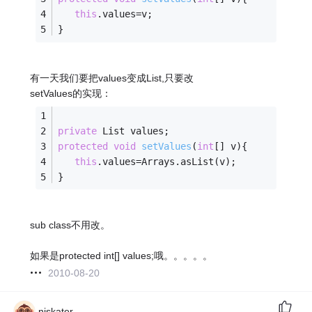
this
.values=v;
}
有一天我们要把values变成List,只要改
setValues的实现：
private
 List values;
protected
void
setValues
(
int
[] v)
{
this
.values=Arrays.asList(v);
}
sub class不用改。
如果是protected int[] values;哦。。。。。
2010-08-20
njskater