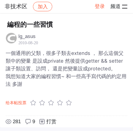
非技术区
登录
频道
加入
帖子详情
社区
非技术区
編程的一些習慣
lg_asus
2010-08-20
一個通用的父類，很多子類去extends ， 那么這個父
類中的變量 是設成private 然後提供getter && setter
讓子類設置、訪問， 還是把變量設成protected。
我想知道大家的編程習慣~ 和一些高手寫代碼的約定用
法 多謝
给本帖投票
281
9
打赏