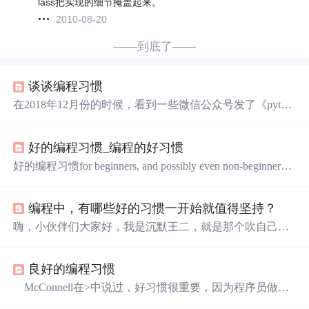
lass把实现的细节掩盖起来。
2010-08-20
——到底了——
谈谈编程习惯
在2018年12月份的时候，看到一些微信公众号发了《pytho
n八宗罪》之类的文章，大家不知从哪里得到的稿子，内容
完全一样，也就是换了换题目，一些我觉得还不错的科技
好的编程习惯_编程的好习惯
公众号竟然争相发表。 来自“新智元”的文章：https://baijiah
ao.baidu.com/s?id=1620256692823955322&amp;wfr=spider&a
好的编程习惯for beginners, and possibly even non-beginners
mp;for=pc 来自“机器之心”的文章：htt...
对于初学者，甚至可能是非初学者 None of the following poi
nts are super technical and are not aimed to propel anyone into th
编程中，有哪些好的习惯一开始就值得坚持？
e top league of coders. It is really just...
嗨，小伙伴们大家好，我是沉默王二，就是那个吹自己既
有颜值又有才华的家伙。今天这个话题我觉得还是值得和
大家探讨的，因为好的编程习惯对程序员的职业生涯真的
良好的编程习惯
非常重要。 记得我在学驾照的时候，遇到一哥们，之前开
过车，属于无证驾驶的那种。但是，这哥们科目二竟然挂
McConnell在>中说过，好习惯很重要，因为程序员做的
了四次，第五次有没有过我不知道，因为我科目三都考过
大部分事情都是无意识完成的。Bill Gates也曾说，任何日