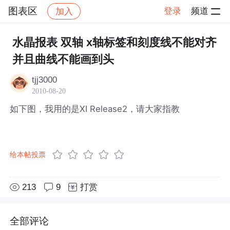
图表区
登录
频道
加入
帖子详情
社区
图表区
水晶报表 双轴 x轴标签和刻度线不能对齐
并且曲线不能画到头
tjj3000
2010-08-20
如下图，我用的是XI Release2，请大家指教
给本帖投票
213
9
打赏
全部评论