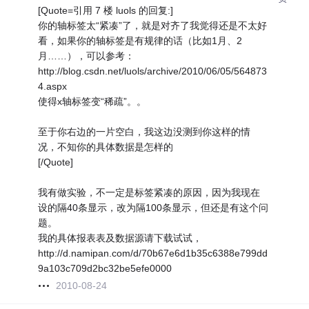
[Quote=引用 7 楼 luols 的回复:]
你的轴标签太“紧凑”了，就是对齐了我觉得还是不太好
看，如果你的轴标签是有规律的话（比如1月、2
月……），可以参考：
http://blog.csdn.net/luols/archive/2010/06/05/564873
4.aspx
使得x轴标签变“稀疏”。。
至于你右边的一片空白，我这边没测到你这样的情
况，不知你的具体数据是怎样的
[/Quote]
我有做实验，不一定是标签紧凑的原因，因为我现在
设的隔40条显示，改为隔100条显示，但还是有这个问
题。
我的具体报表表及数据源请下载试试，
http://d.namipan.com/d/70b67e6d1b35c6388e799dd
9a103c709d2bc32be5efe0000
2010-08-24