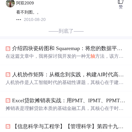
阿双2009
赞
看不到图。。
2010-08-20
——到底了——
介绍四块瓷砖图和 Squaremap：将您的数据平方化
在这篇文章中，我将探讨我开发的一种无
轴
方法，该方法
通过将容器以凸多边形或简单凹多边形的形式打包来可视
化一组值，并尽可能多地用代码来填充这次探索，所以我
人机协作矩阵：从概念到实践，构建AI时代高效协作框架
希望它能为其他可能有用的技术和可视化提供有趣的教
程。到这篇文章结束时，我们将要实现的目标是考虑标准
人机协作是人工智能时代的基础性课题，其核心在于建立
和非常规的容器形状（如下所示），并以一种优化可用空
系统化的协作框架。从概念层面看，协作的本质是双方在
间、提供直观的大小比较以及将您的数据平方化的方式，
意图传递、逻辑理解与反馈机制上的双向互动。其原理基
在它们内部呈现一组相似形状的值！
Excel贷款摊销表实战：用PMT、IPMT、PPMT构建财务自主权
于对称性设计，通过人类对机器的协作度与机器对人的协
作度两个维度，构建出诊断与评估协作模式的矩阵模型。
摊销表是理解贷款本质的基础金融工具，其核心在于时间
这一框架的技术价值在于将模糊的协作体验转化为可分
价值的逐期折现与本金利息的动态分配。它基于复利原
析、可改进的具体维度，为解决算法黑箱、信息茧房等现
理，通过PMT计算每期固定还款额，再由IPMT和PPMT分
实问题提供了结构化工具。在应用场景上，它广泛适用于
【信息科学与工程学】【管理科学】第四十九篇 董事 / 监事 / 高级管理人员 / 实际控制人的核心信息/知识/权力差01
别剥离当期利息与本金，真实反映债务清偿结构。这种建
产品设计、组织管理、政策制定与教育培训等多个领域，