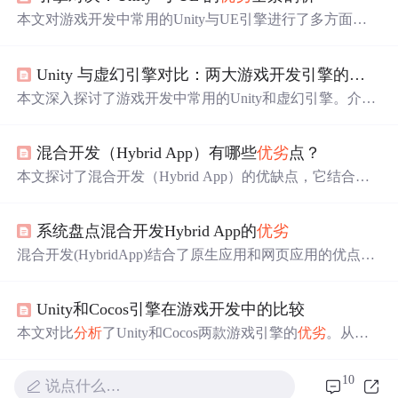
本文对游戏开发中常用的Unity与UE引擎进行了多方面对
比。在图形渲染、性能优化、开发工具、物理系统、开发
成本与
团队
规模等维度，两者各有
优劣
。UE在图形、物理
Unity 与虚幻引擎对比：两大游戏开发引擎的
优劣
分
等方面表现卓越，但硬件门槛和成本高；Unity则
更
适合
小
型
团队
，硬件适配好且成本低。
本文深入探讨了游戏开发中常用的Unity和虚幻引擎。介绍
了两者的特点、优缺点，如Unity易上手、跨
平台
强但图形
表现稍弱，虚幻引擎图形渲染逼真但学习曲线陡峭。还从
混合开发（Hybrid App）有哪些
优劣
点？
项目规模、
团队
技能、跨
平台
需求等方面给出选择建议，
助开发者按需挑选。
本文探讨了混合开发（Hybrid App）的优缺点，它结合了
原生开发和Web App的优势，如开发效率高、
更
新便捷，
但也存在功能定制受限、加载速度慢和安全性较低的问
系统盘点混合开发Hybrid App的
优劣
题。混合开发适用于需要频繁
更
新内容的行业，如电商、
金融、资讯，而原生开发
更
适合
游戏和企业管理等领域。
混合开发(HybridApp)结合了原生应用和网页应用的优点，
随着小程序的发展，采用‘原生+小程序’的混合开发模式可
如开发效率高、
更
新便捷，同时提供较好的用户体验。它
能成为未来趋势。
在电商、金融、资讯等行业中因内容
更
新频繁而广泛应
Unity和Cocos引擎在游戏开发中的比较
用。然而，混合开发也存在功能限制、加载速度慢和安全
性问题。采用小程序技术可以改善混合开发中的H5体验，
本文对比
分析
了Unity和Cocos两款游戏引擎的
优劣
。从用
提供
更
接近原生应用的性能。
户友好性、跨
平台
支持、性能、社区支持等方面详细探讨
了两者的特点，帮助开发者根据项目需求选择合适的引
10
说点什么…
擎。