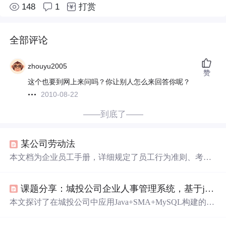
148
1
打赏
全部评论
zhouyu2005
赞
这个也要到网上来问吗？你让别人怎么来回答你呢？
2010-08-22
——到底了——
某公司劳动法
本文档为企业员工手册，详细规定了员工行为准则、考勤
制度、
薪资
福利、假期政策等内容，并明确了
奖惩
制度与
考核
标准。
课题分享：城投公司企业人事管理系统，基于java+SSM+mysql
本文探讨了在城投公司中应用Java+SMA+MySQL构建的人
事管理系统，旨在提升人事信息处理速度与流程规范化，
增强管理人员工作效率。通过SSM框架、Mysql数据库等技