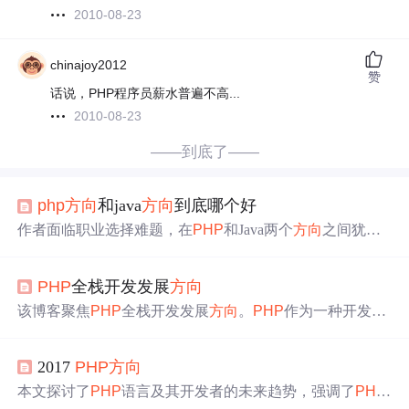
2010-08-23
chinajoy2012
赞
话说，PHP程序员薪水普遍不高...
2010-08-23
——到底了——
php
方向
和java
方向
到底哪个好
作者面临职业选择难题，在
PHP
和Java两个
方向
之间犹豫
不决。虽然更倾向于Java的发展前景，但由于长时间未接
触导致技能生疏。相比之下，尽管对
PHP
兴趣不大，但在
PHP
全栈开发发展
方向
求职过程中却更为顺利。
该博客聚焦
PHP
全栈开发发展
方向
。
PHP
作为一种开发语
言，在全栈开发领域有其独特地位。了解其发展
方向
，有
助于开发者把握技术趋势，提升自身能力，更好地适应市
2017
PHP
方向
场需求，在信息技术领域获得更多发展机会。
本文探讨了
PHP
语言及其开发者的未来趋势，强调了
PHP