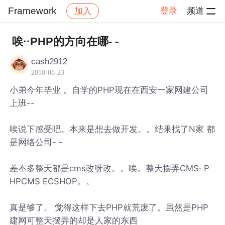
Framework
登录
频道
加入
帖子详情
社区
Framework
唉··PHP的方向在哪- -
cash2912
2010-08-23
小弟今年毕业 。自学的PHP现在在西安一家网建公司
上班--
唉说下感受吧。本来是想去做开发。。结果找了N家 都
是网络公司- -
差不多整天都是cms改呀改。。唉。整天摆弄CMS· P
HPCMS ECSHOP。。
真是够了。 觉得这样下去PHP就荒废了。虽然是PHP
建网可整天摆弄的却是人家的东西