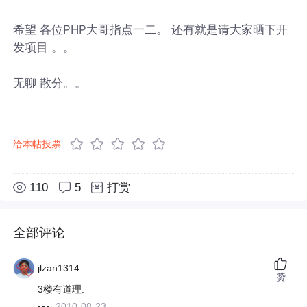
希望 各位PHP大哥指点一二。 还有就是请大家晒下开
发项目 。。
无聊 散分。。
给本帖投票
110
5
打赏
全部评论
jlzan1314
赞
3楼有道理.
2010-08-23