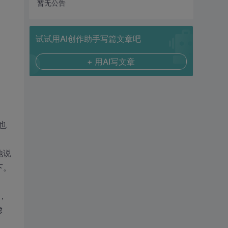
暂无公告
试试用AI创作助手写篇文章吧
+ 用AI写文章
也
他说
下。
，
虑