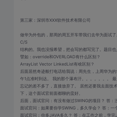
第三家：深圳市XXX软件技术有限公司
做华为外包的，那周的周五开车带我们去华为面试了。
C/S
结构的。我也没报希望，把会写的都写完了。题目也
譬如：override和OVERLOAD有什么区别？
ArrayList Vector LinkedList有啥区别？
后面居然奇迹般打电话给我说：周先生，上周华为的
午1点准时到达。 我的那个瀑布汗。。。。。。。 
忘记的差不多了，直接放弃了。 居然还要我去面技
下，这个面试官前面都聊的蛮好。
后面，面试官问：有没有做过SWING的项目？ 答：
面试官问：如果要你学SWING，多久学会？ 答：一
面试官问：你多JAVA多久？ 答：在工作之前，学完J