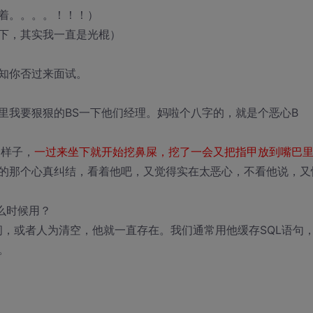
着。。。。！！！）
下，其实我一直是光棍）
知你否过来面试。
里我要狠狠的BS一下他们经理。妈啦个八字的，就是个恶心B
的样子，
一过来坐下就开始挖鼻屎，挖了一会又把指甲放到嘴巴
的那个心真纠结，看着他吧，又觉得实在太恶心，不看他说，又
什么时候用？
器不关闭，或者人为清空，他就一直存在。我们通常用他缓存SQL语句
。