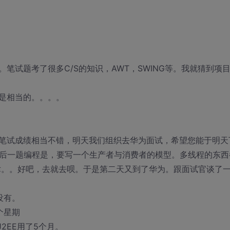
笔试题考了很多C/S的知识，AWT，SWING等。我就猜到项
是相当的。。。。
笔试成绩相当不错，明天我们组织去华为面试，希望您能于明天
最后一题编程是，要写一个生产者与消费者的模型。多线程的东西
术。。好吧，去就去呗。于是第二天又到了华为。跟面试官谈了
没有。
个星期
2EE用了5个月。