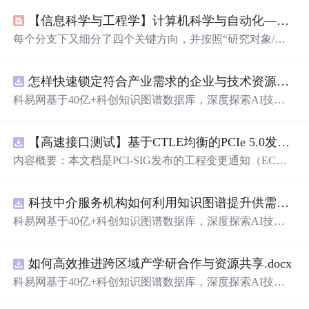
【信息科学与工程学】计算机科学与自动化——第六十三篇 人机交互之前端交互参数知识库02
每个分支下又细分了四个关键方向，并按照“研究对象/焦
点、基本问题、核心理论/概念、研究方法、应用/目标、前
沿/发展”的框架进行阐述，严格遵循了六级编码体系。在
怎样快速锁定符合产业需求的企业与技术资源？.docx
最终整合
时
，应建立唯一的学科分类编码表（例如，用两
位数字或“ART”、“MED”、“ECO”等字母前缀），并确保
科易网基于40亿+科创知识图谱数据库，深度探索AI技术
所有下级编码（尺度、层次、类别、子类、具体项）的逻
在技术转移、成果转化、技术经纪、知识产权、产业创
辑一致性。此回答中的编码为示例，实际系统需据此调
新、科技招商等垂直领域的多样化应用场景，研究科技创
整。控制过程（前馈、同期、反馈）、全面质量管理（TQ
【高速接口测试】基于CTLE均衡的PCIe 5.0发射机抖动测量方法：32 GT/s速率下精确评估硅基抖动分量的技术方案
新领域的AI+数智化解决方案，推动科技创新与产业创新
M）、平衡计分卡（BSC）定量（调查、实验）、定性
智能化发展。
内容概要：本文档是PCI-SIG发布的工程变更通知（EC
（访谈、民族志）、混合方法、大数据。
N），针对PCI Express 5.0规范中32.0 GT/s速率下的发送端
（Tx）抖动测量方法进行了更新。新方法采用“抖动测量模
科技中介服务机构如何利用知识图谱提升供需匹配精准度？.docx
式”替代原有的S参数去嵌入法，通过在被测通道应用基于
CTLE的均衡来减少因信道损耗导致的信号退化，从而更准
科易网基于40亿+科创知识图谱数据库，深度探索AI技术
确地评估由芯片内部随机和确定性源产生的抖动。该方法
在技术转移、成果转化、技术经纪、知识产权、产业创
利用测试通道中的
时
钟模式和其他通道的合规模式，避免
新、科技招商等垂直领域的多样化应用场景，研究科技创
了传统去嵌入过程中高频噪声放大带来的测量不准确性。
如何高效推进跨区域产学研合作与资源共享.docx
新领域的AI+数智化解决方案，推动科技创新与产业创新
对于2.5至16.0 GT/s速率，原有测量方法保持不变。; 适合
智能化发展。
科易网基于40亿+科创知识图谱数据库，深度探索AI技术
人群：从事高速接口设计、验证或测试的工程师，尤其是
在技术转移、成果转化、技术经纪、知识产权、产业创
涉及PC