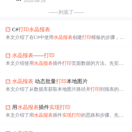
2010-08-25
——到底了——
C#
打印
水晶报表
本文介绍了在C#中使用
水晶报表
创建
打印
模板的步骤，包
括安装插件、创建数据集、设计
打印
样式以及编写代码
实
现
数据绑定。通过详细步骤，帮助开发者理解如何利用
水
水晶报表
——
打印
晶报表
进行报表设计和
打印
。
本文介绍使用
水晶报表
插件
打印
页面数据的方法。先安装
插件并判断是否安装成功，接着设计报表模板，在控制器
定义
打印
方法，将查询数据绑定到数据集的数据表，最后
水晶报表
动态批量
打印
本地图片
在页面调用该方法。还说明了添加数据集及表的方式，设
计好模板后添加数据，以流文件形式返回。
本文介绍了从数据库获取本地图片路径并
打印
到报表的方
法。环境为VS2005+自带
水晶报表
，基本思想是在数据库
添加图片字段映射到报表。记录了核心内容，包括用到的
用
水晶报表
插件
实现
打印
数据库表、手动添加DataSet、设定表关系、
实现
代码等，
还给出了不同图片数量的处理方式。
本文介绍了用
水晶报表
插件
实现
打印
的思路和步骤。先下
载并引用
水晶报表
插件，接着创建数据集用于接收
打印
数
据，然后绘画
水晶报表
，注意与数据集的连接方式。最后