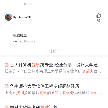
2010-08-26
fly_Apple10
赞
祝福楼主
2010-08-25
——到底了——
贵大计算机
复试
跨专业,经验分享：贵州大学通信专业
博主分享了自己从华南理工大学通信专业考研
复试
失败
后，成功调剂到贵州大学的
复试
经历。详细叙述了从
接到
复试
通知
到完成
复试
的整个过程，包括笔试、
面试
和英语
华南师范大学软件工程专硕调剂经历
口试的准备及体验。提醒后来者要尽早准备，并强调了贵
大
复试
的专业性和英语口语的重要性。
上周五
接到
参加华师
复试
的
通知
，
复试
分为机试和
面试
。
机试要求在2小时内完成宿舍管理系统，
面试
则包括英语自
我介绍、翻译及专业问题。最终顺利通过
复试
。
中科大软院考研
复试
计划