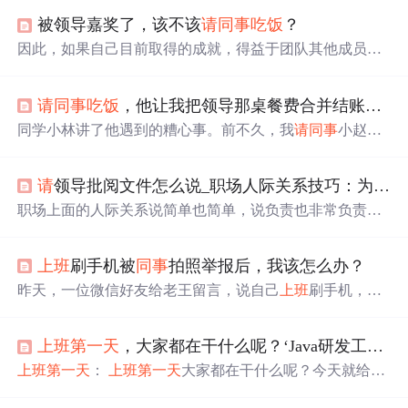
被领导嘉奖了，该不该
请
同事
吃饭
？
因此，如果自己目前取得的成就，得益于团队其他成员的
大力协助而完成的，那么当自己得到上级领导嘉奖的时
候，建议大家
请
其他
同事
吃饭
或者喝下午茶，也可以
请
大
请
同事
吃饭
，他让我把领导那桌餐费合并结账，网友：这3招漂亮
家吃水果等，这样做不仅可以体现出你的感恩意识，同时
也可以拉近跟其他
同事
之间的距离，从此更加有利于后续
同学小林讲了他遇到的糟心事。前不久，我
请
同事
小赵、
的职场发展，毕竟会有更多人帮助你的。因此，针对这种
小周
吃饭
。小赵和小周上洗手间时，巧遇单位领导在包间
情况，建议适当地
请
各位
同事
吃饭
或者喝下午茶，主动靠
里私人聚餐。小赵走进包间敬了一杯酒，对领导说，“您这
近
同事
们，从而打消他们把你当成职场晋升假想敌的念
请
领导批阅文件怎么说_职场人际关系技巧：为什么说职场女性
桌餐费并到我们那桌一起买单。”领导觉得在朋友面前挺有
头，甚至让他们有一种这样的感觉，即你能得到嘉奖，自
面子，“那就谢谢小赵了。”我们吃完饭，我喊来服务员买
职场上面的人际关系说简单也简单，说负责也非常负责，
然也少不了他们的好处，从而激发他们在后续工作中不断
单。这时，小赵让服务员把领导那桌账单拿给我，说，“刚
无非其它，人多嘴杂，也可以说是职场里面人言可畏。小
帮助你。
才碰到领导在包间
吃饭
，领导让你一并结账。”我接过账单
编最近听到一个职场闺蜜在哭诉：为什么我好心
请
公司领
一看，心里非常不高兴，我
请
你俩
吃饭
才花1...
上班
刷手机被
同事
拍照举报后，我该怎么办？
导上司吃了一顿饭，就被人说三道四？办公室八卦事情经
过是这样的，小编的这位闺蜜小琳刚刚入职一家互联网公
昨天，一位微信好友给老王留言，说自己
上班
刷手机，被
司，是好不容易过五关斩六将，经过层层面试，才最终获
同事
发现并拍照向领导举报，如图： 以上就是该微信好友
得这个工作。小琳入职后的第三天，新
同事
的一句话提醒
的留言，不知在大家心里，这算不算是一件严重的事情。
了她，是不是应该
请
部门上司主管吃一顿饭，感谢他给
上班
第一天
，大家都在干什么呢？‘Java研发工程师
但老王要说：
同事
的举报举动我们暂且不评论，单论花费
了...
大量
上班
时间在刷手机、处理自己的私事上，本身就有过
上班
第一天
：
上班
第一天
大家都在干什么呢？今天就给大
错。错了又没有悔改的意思，反说
同事
上班
吃饱没事干。
家说说，小老弟刚刚应聘到的岗位（Java开发工程师） 问
老王想提醒职场朋友——苍蝇不会...