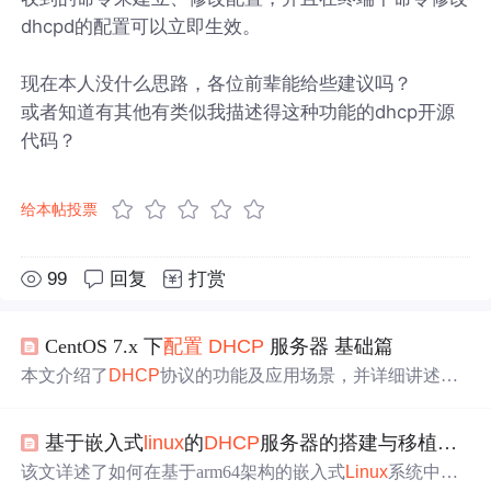
dhcpd的配置可以立即生效。
现在本人没什么思路，各位前辈能给些建议吗？
或者知道有其他有类似我描述得这种功能的dhcp开源
代码？
给本帖投票
99
回复
打赏
CentOS 7.x 下
配置
DHCP
服务器 基础篇
本文介绍了
DHCP
协议的功能及应用场景，并详细讲述了
如何在CentOS 7.x环境下安装、
配置
DHCP
服务，包括网
络服务
配置
、
DHCP
服务
配置
以及如何为特定客户端分配
基于嵌入式
linux
的
DHCP
服务器的搭建与移植（u
dh
固定IP地址。
该文详述了如何在基于arm64架构的嵌入式
Linux
系统中，