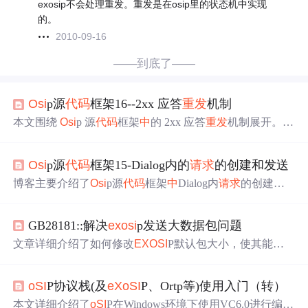
exosip不会处理重发。重发是在osip里的状态机中实现
的。
2010-09-16
——到底了——
Osi
p源
代码
框架16--2xx 应答
重发
机制
本文围绕
Osi
p 源
代码
框架
中
的 2xx 应答
重发
机制展开。依
据 SIP 协议，2xx 类响应重传由客户端 UA 控制，介绍了
重发
触发、时间间隔及停止条件。还对
eX
osi
p 源码实现进
Osi
p源
代码
框架15-Dialog内的
请求
的创建和发送
行分析，涉及核心控制函数
eX
osi
p_retransmit_lost200ok、
时间间隔计算函数及 ACK 匹配处理逻辑。
博客主要介绍了
Osi
p源
代码
框架
中
Dialog内
请求
的创建和
发送流程。详细阐述了
eX
osi
p_call_build_answer的处理流
程，包括查询结构、根据
请求
类型构建应答等；也说明了
e
GB28181::解决
ex
osi
p发送大数据包问题
X
osi
p_call_send_answer的流程，涉及参数合法性检查、状
态检查等，最后以生动比喻帮助理解。
文章详细介绍了如何修改
EX
OSI
P默认包大小，使其能够
处理64KB的SIP消息包，并讨论了UDP是否需要自行分包
的问题。在实际应用
中
，长消息通常需要通过设备目录获
oSI
P协议栈(及
eX
oSI
P、Ortp等)使用入门（转）
取等信令进行分段处理。
本文详细介绍了
oSI
P在Windows环境下使用VC6.0进行编译