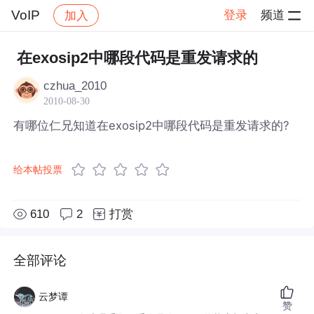
VoIP
登录
频道
加入
帖子详情
社区
VoIP
在exosip2中哪段代码是重发请求的
czhua_2010
2010-08-30
有哪位仁兄知道在exosip2中哪段代码是重发请求的?
给本帖投票
610
2
打赏
全部评论
云梦谭
赞