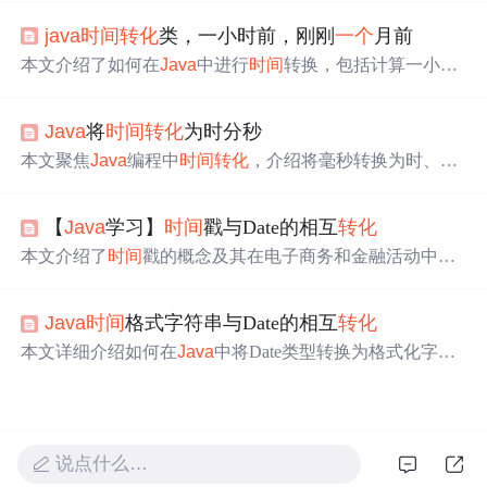
版本仍用Date。还概述了JDK.8日期和
时间
API，其严格区
java
时间
转化
类，一小时前，刚刚
一个
月前
分时刻等，类型多为不变类型。此外，列举了两者相互转
换及与String、毫秒/
时间
戳转换的内容。
本文介绍了如何在
Java
中进行
时间
转换，包括计算一小时
前和
一个
月前的具体
时间
操作。通过示例代码详细阐述了
J
ava
日期
时间
API的使用，帮助开发者更好地理解和处理
时
Java
将
时间
转化
为时分秒
间
相关的
问题
。
本文聚焦
Java
编程中
时间
转化
，介绍将毫秒转换为时、
分、秒的方法。阐述基本
转化
逻辑，给出代码示例，还提
及
时间
转化
在日志记录、计时器等场景的应用。此外，介
【
Java
学习】
时间
戳与Date的相互
转化
绍
Java
8及以上版本的
时间
API，并用甘特图和旅行图可视
化
转化
过程。
本文介绍了
时间
戳的概念及其在电子商务和金融活动中的
应用，并详细讲解了如何在
Java
中进行
时间
戳与Date对象
的相互
转化
，包括格式化Date、给
时间
加上指定时长、获
Java
时间
格式字符串与Date的相互
转化
取指定
时间
节点的日期
时间
以及判断两个
时间
是否为同一
天的操作。
本文详细介绍如何在
Java
中将Date类型转换为格式化字符
串，以及如何将格式化字符串转回Date类型。同时，文章
还介绍了
Java
8引入的新
时间
API，包括
时间
对象如何转换
为指定格式的字符串，以及如何将日期格式字符串
转化
为
时间
对象。
说点什么…