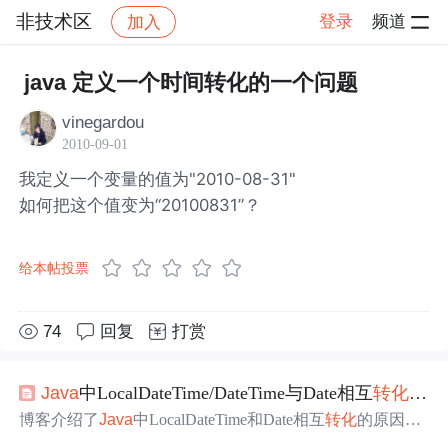
非技术区
登录
频道
加入
帖子详情
社区
非技术区
java 定义一个时间转化的一个问题
vinegardou
2010-09-01
我定义一个变量的值为"2010-08-31"
如何把这个值变为“20100831”？
给本帖投票
74
回复
打赏
Java
中LocalDateTime/DateTime与Date相互
转化
(
jav
博客介绍了
Java
中LocalDateTime和Date相互
转化
的原因，
因LocalDateTime虽解决线程不安全
问题
，但部分插件或低