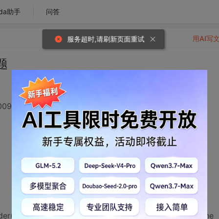
da助手
问答
用AI写
服务超时,请刷新页面重试
题
902.log
er(log4net.Layout.ILayout, string)”已过时:“Instead use the