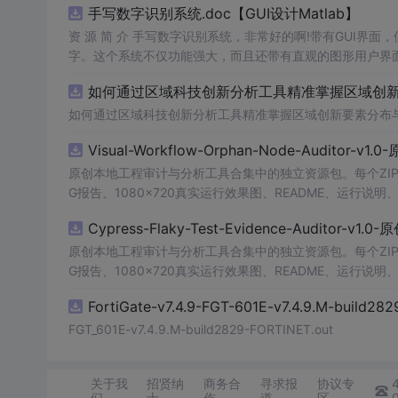
手写数字识别系统.doc【GUI设计Matlab】
资 源 简 介 手写数字识别系统，非常好的啊!带有GUI界面
字。这个系统不仅功能强大，而且还带有直观的图形用户界面
的识别结果。这个系统可以在各种场景中使用，无论是学校
如何通过区域科技创新分析工具精准掌握区域创新要
便和实用的工具，你一定会喜欢它的！
如何通过区域科技创新分析工具精准掌握区域创新要素分布
Visual-Workflow-Orphan-Node-Auditor-v1
原创本地工程审计与分析工具合集中的独立资源包。每个ZIP
G报告、1080×720真实运行效果图、README、运行说明、功
m test验证算法，执行npm run report生成报
Cypress-Flaky-Test-Evidence-Auditor-v1
源码、
Log
o、官方截图、论文、生产日志或其他受限素材。
原创本地工程审计与分析工具合集中的独立资源包。每个ZIP
G报告、1080×720真实运行效果图、README、运行说明、功
m test验证算法，执行npm run report生成报
FortiGate-v7.4.9-FGT-601E-v7.4.9.M-build28
源码、
Log
o、官方截图、论文、生产日志或其他受限素材。
FGT_601E-v7.4.9.M-build2829-FORTINET.out
关于我
招贤纳
商务合
寻求报
协议专
们
士
作
道
区