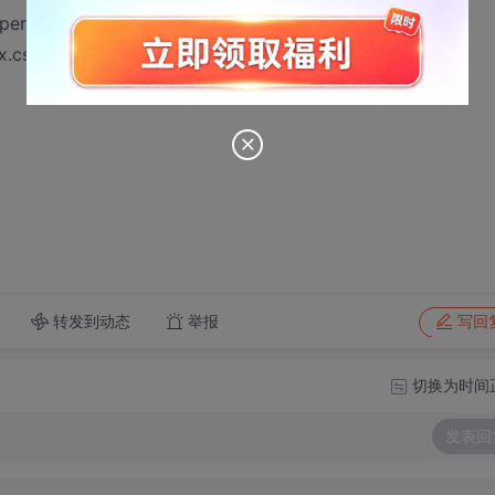
perties”
px.cs3015500kv
转发到动态
举报
写回
切换为时间
发表回