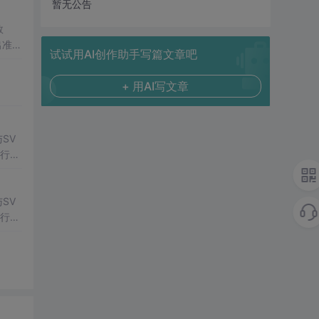
暂无公告
数
出准确
试试用AI创作助手写篇文章吧
常方
+ 用AI写文章
SV
行np
项目
SV
行np
项目