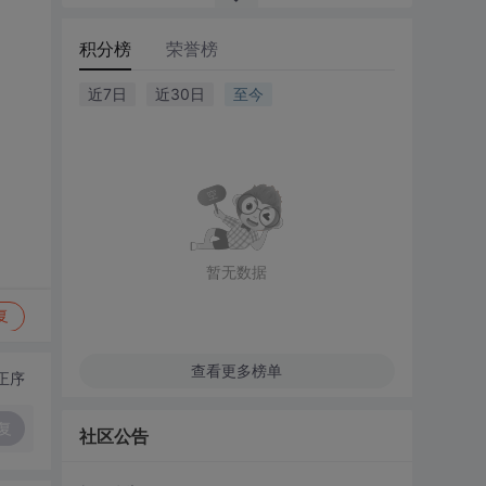
积分榜
荣誉榜
近7日
近30日
至今
暂无数据
复
查看更多榜单
正序
复
社区公告