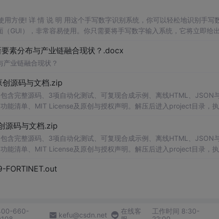
，使用方便! 详 情 说 明 用这个手写数字识别系统，你可以轻松地识别手写
（GUI），非常容易使用。你只需要将手写数字输入系统，它将立即给
、工作还是日常生活，都能为你提供快速和准确的识别服务。它是一个非
素分布与产业链融合现状？.docx
与产业链融合现状？
.0-原创源码与文档.zip
包含完整源码、3项自动化测试、可复现合成示例、离线HTML、JSON与
能清单、MIT License及原创与授权声明。解压后进入project目录，执
告，也可通过本地静态服务器打开网页。运行时零第三方依赖，不包含热点产品或开源
.0-原创源码与文档.zip
适合前端开发、AI应用工程、测试审计和课程实践。
包含完整源码、3项自动化测试、可复现合成示例、离线HTML、JSON与
能清单、MIT License及原创与授权声明。解压后进入project目录，执
告，也可通过本地静态服务器打开网页。运行时零第三方依赖，不包含热点产品或开源
29-FORTINET.out
适合前端开发、AI应用工程、测试审计和课程实践。
400-660-
在线客
工作时间 8:30-
kefu@csdn.net
0108
服
22:00