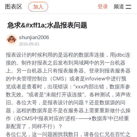
图表区
登录
频道
加入
帖子详情
社区
图表区
急求&#xff1a;水晶报表问题
shunjian2006
2010-09-03
报表设计的时候利用的是远程的数据库连接，用jdbc连
接的。制作好报表之后发布到局域网中的另一台机器
上。另一台机器上只有报表服务器。登录到报表服务器
的中央管理控制台（CMS）或者是infoview中进行预
览或者是查看时，出现错误：“xxx内部出错，数据库参
数无效。”或者是“未能打开该连接”。各种测试，涛声依
旧。各位大哥，是报表设计的问题？还是数据源的问
题，远程的数据库是不是在服务器上需要重新做什么操
作（在CMS中报表对应的‘进程---->数据库’中已经重
新配置了，同样不行）？
各位仁兄，这一问题困扰我数日，请各位仁兄在百忙之