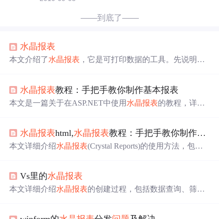
——到底了——
水晶报表
本文介绍了
水晶报表
，它是可打印数据的工具。先说明了
CRforVS_13_0_14软件的安装及判断安装成功的方法，接
着阐述设置报表模板和准备数据集的步骤，包括创建数据
水晶报表
教程：手把手教你制作基本报表
集、添加字段、修改属性等，最后讲解打印数据的操作及
七步流程，还提及数据下载。
本文是一篇关于在ASP.NET中使用
水晶报表
的教程，详细
介绍了如何创建数据集、设计报表以及填充数据的过程，
帮助开发者快速掌握
水晶报表
的使用。
水晶报表
html,
水晶报表
教程：手把手教你制作基本报表
本文详细介绍
水晶报表
(Crystal Reports)的使用方法，包括
如何在VS2010中创建WinForm程序，设置目标框架，建立
数据库连接，以及通过“推”模式设计报表等关键步骤。
Vs里的
水晶报表
本文详细介绍
水晶报表
的创建过程，包括数据查询、筛选
及如何将数据映射到报表模板中，实现数据与报表样式的
一一对应，最终完成报表的打印输出。