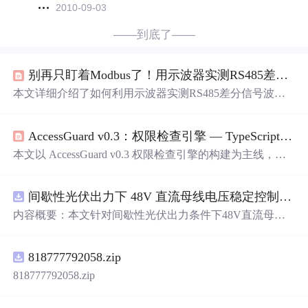
2010-09-03
——到底了——
别再只盯着Modbus了！用示波器实测RS485差分信号波形，手把手教你排查通信故障
本文详细介绍了如何利用示波器实测RS485差分信号波形
来排查通信故障，揭示了70%的工业现场问题源于物理
层。通过典型故障波形分析、硬件设计防坑指南和实战诊
AccessGuard v0.3：权限检查引擎 — TypeScript 泛型编程与索引访问类型深度实战
断七步法，帮助工程师快速定位和解决RS485通信问题，
提升排查效率。
本文以 AccessGuard v0.3 权限检查引擎的构建为主线，系
统性地解析了 TypeScript 泛型编程与索引访问类型的核心
原理和实战应用。1. 建立了泛型编程的心智模型：从"为每
间歇性光伏出力下 48V 直流母线电压稳定控制及储能双向充放电闭环调控体系研究（Simulink仿真实现）
种类型写一个函数"和"用any放弃类型安全"两个错误方向
的必然性，再通过extends约束层
出发，推导出泛型函数
内容概要：本文针对间歇性光伏出力条件下48V直流母线
层收窄，在通用性和类型安全性之间找到最佳平衡点。2.
电压稳定控制及储能双向充放电闭环调控问题，提出一种
掌握了keyof+ 索引访问类型的组合技keyof T将对象键变
基于离网光伏直流微网系统的协同控制体系。通过构建包
为联合类型（导航），T[K]
818777792058.zip
含光伏阵列、Boost型DC-DC变换器、双向DC-DC变换器
与锂离子电池储能系统的完整拓扑结构，结合光伏最大功
818777792058.zip
率点跟踪（MPPT）技术和储能系统的双向功率调节能
力，实现对功率供需失衡的有效抑制。系统采用分层控制