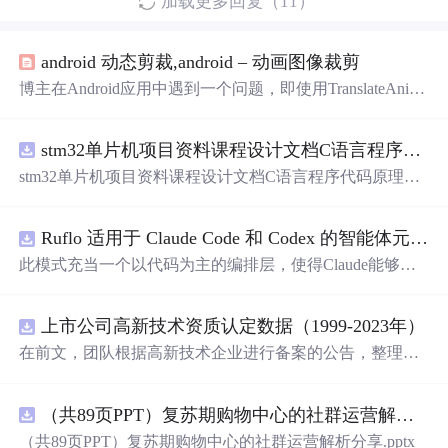
加载更多回复（11）
android 动态剪裁,android – 动画图像裁剪
博主在Android应用中遇到一个问题，即使用TranslateAnima
tion在600px*1024px屏幕上从左下角到顶部动画显示
400
px
*600px的图像时，图像在动画过程中被裁剪。经过尝试和
stm32单片机项目资料课程设计文档C语言程序代码原理图电路PCB实例用单片机制作多路输入电压表
分析，问题在于初始位置设置，导致动画过程中图像被裁
剪。解决方法是将图像初始设置为不可见，并通过修改Tra
stm32单片机项目资料课程设计文档C语言程序代码原理图
nslateAnimation的参数来正确移动图像，避免裁剪。
电路PCB实例用单片机制作多路输入电压表
Ruflo 适用于 Claude Code 和 Codex 的智能体元框架
此模式充当一个以代码为主的编排层，使得Claude能够自
主地在递归代理周期中编写、编辑、测试和优化代码。
上市公司高新技术资质认定数据（1999-2023年）
在前文，团队根据高新技术企业进行备案的公告，整理了
高新技术企业数据库，截至2024年10月，整理高新技术企
业44.2万家 本次团队将高新技术企业数据与上市公司匹
（共89页PPT）复苏期购物中心的社群运营解析分享.pptx
配，整理上市公司-高新技术资质认定数据，包含认定次
数、初次公告等 一、数据介绍 数据名称：上市公司-高新
（共89页PPT）复苏期购物中心的社群运营解析分享.pptx