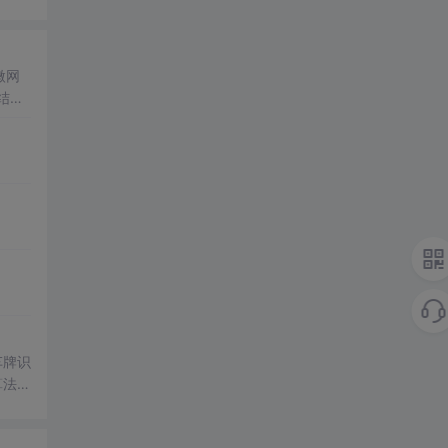
微网
结合
成电
仿真
合
设计
解系统
车牌识
算法，