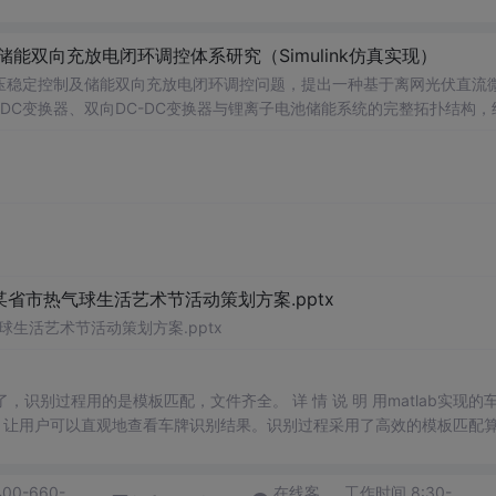
储能双向充放电闭环调控体系研究（Simulink仿真实现）
压稳定控制及储能双向充放电闭环调控问题，提出一种基于离网光伏直流
-DC变换器、双向DC-DC变换器与锂离子电池储能系统的完整拓扑结构，
调节能力，实现对功率供需失衡的有效抑制。系统采用分层控制架构，集
突变等动态工况下维持母线电压稳定。在Simulink环境中搭建全系统
著提升了微网在无外部电网支撑下的自主运行能力和电能质量水平。; 适
气工程及相关专业研究生、科研人员，以及从事光伏储能系统、直流微网
网中的能量管理与动态响应优化提供理论支持与仿真验证平台。; 阅读建
PPT控制算法、储能双向变换器的双闭环控制结构及其参数整定方法，深入理
某省市热气球生活艺术节活动策划方案.pptx
球生活艺术节活动策划方案.pptx
明了，识别过程用的是模板匹配，文件齐全。 详 情 说 明 用matlab实现的
，让用户可以直观地查看车牌识别结果。识别过程采用了高效的模板匹配
户可以轻松进行车牌识别任务。
400-660-
在线客
工作时间 8:30-