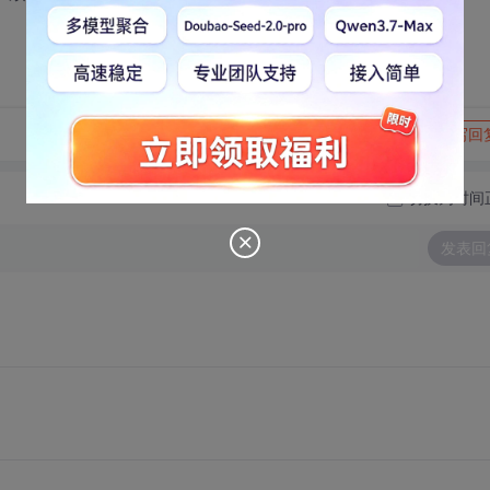
转发到动态
举报
写回
切换为时间
发表回