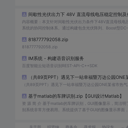
间歇性光伏出力下 48V 直流母线电压稳定控制及
内容概要：本文针对间歇性光伏出力条件下48V直流母线电
系统的协同控制体系。通过构建包含光伏阵列、Boost型DC
光伏最大功率点跟踪（MPPT）技术和储能系统的双向功率
818777792058.zip
压外环与电流内环双闭环控制策略，确保在光照强度波动、负载
模型，验证了控制策略在多种扰动场景下的有效性与鲁棒性，显
818777792058.zip
人群：具备电力电子、自动控制与新能源系统基础知识的电
IM系统 - 构建语音识别服务
与仿真的工程技术人员。; 使用场景及目标：①用于教学与科研中离网型光伏直流微网系统的建模与仿真分析；②指导实际工程中48V直
流微网的电压稳定控制与储能协调管理方案设计；③为新能源微
百度智能云短语音识别REST-API-C++SDK
议：建议结合Simulink仿真模型同步学习，重点关注M
（共89页PPT）遇见下一站幸福暨万达公园ONE
在不同扰动工况下的响应特性与控制逻辑设计原理。
（共89页PPT）遇见下一站幸福暨万达公园ONE某省市热气
基于matlab的车牌识别.zip【GUI设计Matlab】
资 源 简 介 基于matlab的车牌识别，GUI图像显示，简洁
别系统非常方便易用。系统提供了基于GUI的图像显示界面
确保识别准确率。此外，系统提供的文件也非常齐全，让用
关于我
招贤纳
商务合
寻求报
协议专