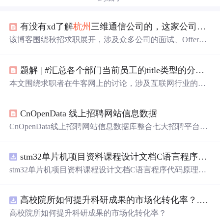
有没有xd了解
杭州
三维通信公司的，这家公司咋样？
该博客围绕秋招求职展开，涉及众多公司的面试、Offer情
况。包括Java开发岗位，如阿里云转正失败、小米秋招Java
一面等；还有不同行业公司的Offer选择难题，如华为、比
题解 | #汇总各个部门当前员工的title类型的分配数目#
亚迪、移动等。同时提及
笔试
、面试评价、薪资待遇等求
职相关内容。
本文围绕求职者在牛客网上的讨论，涉及互联网行业的薪
酬、华为HR的决策、不同公司的校招面经、offer比较、技
术面试问题、实习选择、大数据开发相关知识以及2024届
CnOpenData 线上招聘网站信息数据
校招动态，反映了求职者在求职过程中的种种考虑和挑
战。
CnOpenData线上招聘网站信息数据库整合七大招聘平台数
据，覆盖2014年至今的岗位、企业、薪资、技能要求等结
构化字段，支持劳动力市场趋势分析、人岗匹配研究及中
stm32单片机项目资料课程设计文档C语言程序代码原理图电路PCB实例悬挂运动控制系统论文资料
小企业就业研究。数据具多源性、长时序、高频更新与文
本挖掘潜力，广泛应用于劳动经济学、教育政策与企业HR
stm32单片机项目资料课程设计文档C语言程序代码原理图
决策。
电路PCB实例悬挂运动控制系统论文资料
高校院所如何提升科研成果的市场化转化率？.docx
高校院所如何提升科研成果的市场化转化率？