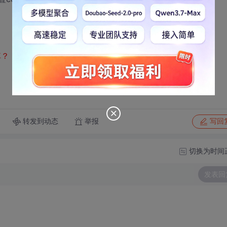
掉？
转发到动态
举报
写回
切换为时间
发表回