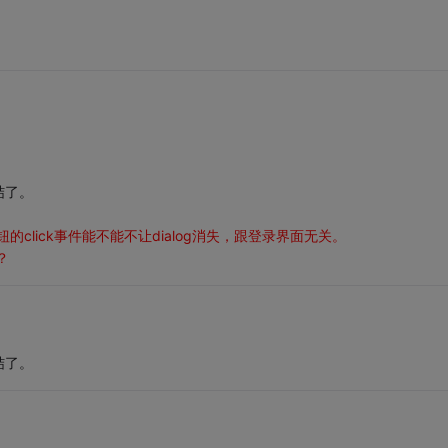
结了。
定"按钮的click事件能不能不让dialog消失，跟登录界面无关。
？
结了。