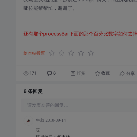
哪位能帮帮忙，谢谢了。
还有那个processBar下面的那个百分比数字如何去
给本帖投票
171
8
打赏
分享
收藏
8 条
回复
请发表友善的回复…
牛叔
2010-09-14
哎
这里还是人气不旺