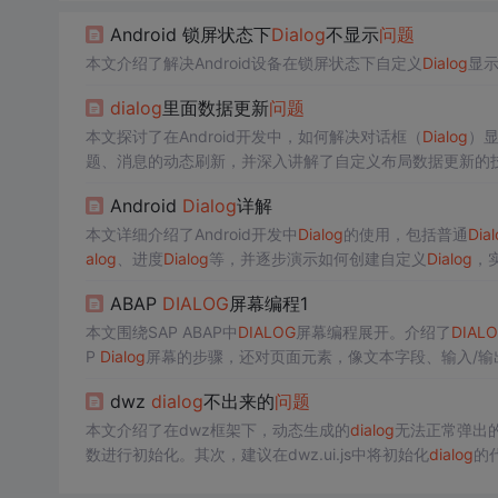
Android 锁屏状态下
Dialog
不显示
问题
本文介绍了解决Android设备在锁屏状态下自定义
Dialog
显
dialog
里面数据更新
问题
本文探讨了在Android开发中，如何解决对话框（
Dialog
）
题、消息的动态刷新，并深入讲解了自定义布局数据更新的
Android
Dialog
详解
本文详细介绍了Android开发中
Dialog
的使用，包括普通
Dial
alog
、进度
Dialog
等，并逐步演示如何创建自定义
Dialog
，
ABAP
DIALOG
屏幕编程1
本文围绕SAP ABAP中
DIALOG
屏幕编程展开。介绍了
DIAL
P
Dialog
屏幕的步骤，还对页面元素，像文本字段、输入/输
dwz
dialog
不出来的
问题
本文介绍了在dwz框架下，动态生成的
dialog
无法正常弹出
数进行初始化。其次，建议在dwz.ui.js中将初始化
dialog
的
正确地以弹出窗口形式显示，而非新开页面。