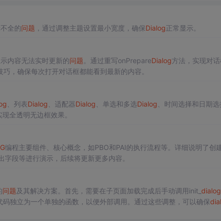
示不全的
问题
，通过调整主题设置最小宽度，确保
Dialog
正常显示。
显示内容无法实时更新的
问题
。通过重写onPrepare
Dialog
方法，实现对话
技巧，确保每次打开对话框都能看到最新的内容。
og
、列表
Dialog
、适配器
Dialog
、单选和多选
Dialog
、时间选择和日期选
实现全透明无边框效果。
OG
编程主要组件、核心概念，如PBO和PAI的执行流程等。详细说明了创建
出字段等进行演示，后续将更新更多内容。
的
问题
及其解决方案。首先，需要在子页面加载完成后手动调用init_
dialog
代码独立为一个单独的函数，以便外部调用。通过这些调整，可以确保
dia