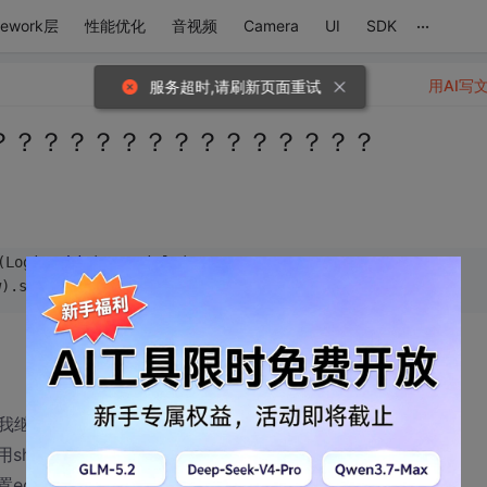
...
mework层
性能优化
音视频
Camera
UI
SDK
用AI写
服务超时,请刷新页面重试
？？？？？？？？？？？？？？？？
(Login.
this
).setTitle(
w).setPositiveButton(
"确定"
,。。。。。。
续显示这个dialog，并且提示。
用show（）它也回不来了。
ditView的焦点。