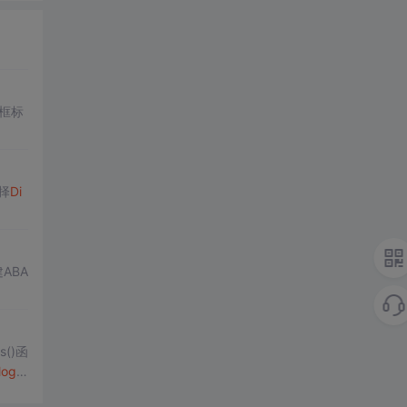
框标
择
Di
ABA
s()函
log