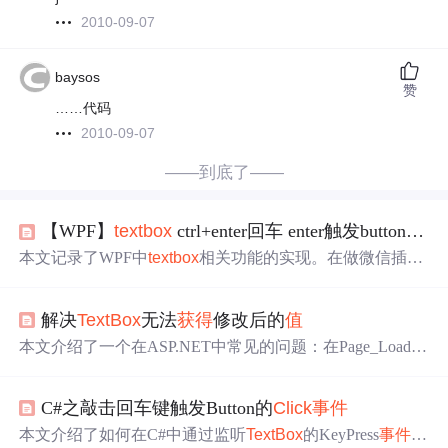
2010-09-07
baysos
赞
……代码
2010-09-07
——到底了——
【WPF】
textbox
ctrl+enter回车 enter触发button的
cli
本文记录了WPF中
textbox
相关功能的实现。在做微信插件
时，要实现
textbox
编辑文本时按enter直接发送、按ctrl+ente
r触发回车。实现思路是捕捉
textbox
的keydown
事件
，按ctrl
解决
TextBox
无法
获得
修改后的
值
+enter时提取光标位置插入回车字符并更新光标；按enter则
触发指定button的
click
事件
。
本文介绍了一个在ASP.NET中常见的问题：在Page_Load中
初始化
TextBox
后，其
值
无法更新。通过添加if(!IsPostBack)
条件判断解决了表单提交后
值
回退的问题。
C#之敲击回车键触发Button的
Click
事件
本文介绍了如何在C#中通过监听
TextBox
的KeyPress
事件
，