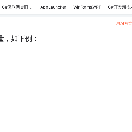
AppLauncher
WinForm&WPF
C#开发新技
C#互联网桌面应用
用AI写
量，如下例：