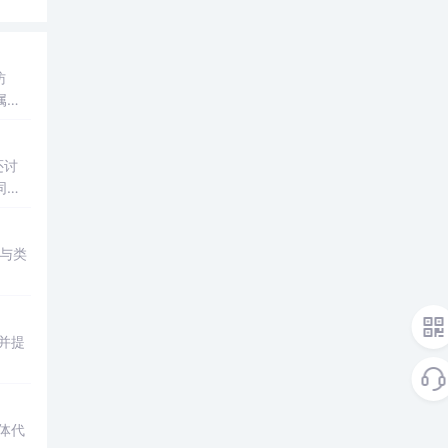
访
属实
还讨
同场
与类
并提
体代