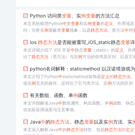
Python 访问类
变量
、实
例
变量
的方法汇总
本文系统梳理Python
中
类
变量
和实
例
变量
的
定义
、作用域及
问；分析实
例
遮蔽类
变量
现象，以及
静态方法
、类方法
中
对
例
的核心原则。
ios
静态方法
是否能被重写_iOS_static静态
变量
详
本文详细介绍了 iOS 开发
中
静态
变量
（static）的
定义
、作
论了
静态方法
（类方法）与实
例
方法的使用及区别，以及它
景下的应用，如Cell复用、单
例
创建、静态全局只读常量等
python名词解释：staticmethod 以汉诺塔游戏
本文介绍了Python
中
staticmethod装饰器
定义
的
静态方法
。
或实
例
无关的操作。还对比了它与类方法、实
例
方法的区别
有关数组、函数、单
例
函数
本文详细解读Java
中
数组属性、构造函数、单
例
函数、静态
供实际应用场景与注意事项。
Java
中
的
静态方法
、静态
变量
以及实
例
方法、实
本文深入解析Java
中
的
静态方法
特性，包括
静态方法
的
定义