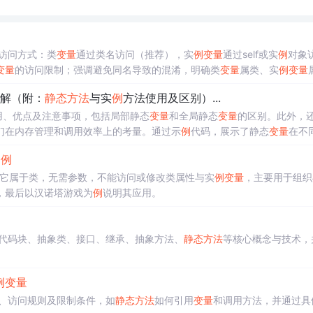
访问方式：类
变量
通过类名访问（推荐），实
例
变量
通过self或实
例
对象
变量
的访问限制；强调避免同名导致的混淆，明确类
变量
属类、实
例
变量
解（附：
静态方法
与实
例
方法使用及区别）...
用、优点及注意事项，包括局部静态
变量
和全局静态
变量
的区别。此外，
们在内存管理和调用效率上的考量。通过示
例
代码，展示了静态
变量
在不
。
为
例
它属于类，无需参数，不能访问或修改类属性与实
例
变量
，主要用于组织
，最后以汉诺塔游戏为
例
说明其应用。
代码块、抽象类、接口、继承、抽象方法、
静态方法
等核心概念与技术，
例
变量
、访问规则及限制条件，如
静态方法
如何引用
变量
和调用方法，并通过具