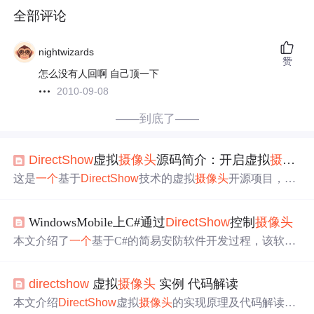
全部评论
nightwizards
赞
怎么没有人回啊 自己顶一下
2010-09-08
——到底了——
DirectShow
虚拟
摄像头
源码简介：开启虚拟
摄像头
这是
一个
基于
DirectShow
技术的虚拟
摄像头
开源项目，从
微软官方示例改造而来，实现虚拟桌面
摄像头
功能。提供
完整源码与编译后的
DLL
文件，兼容AmCap、QQ、Flash
WindowsMobile上C#通过
DirectShow
控制
摄像头
等主流软件，适用于在线直播、视频会议、游戏互动等场
景，方便开发者使用或二次开发。
本文介绍了
一个
基于C#的简易安防软件开发过程，该软件
适用于WM手机，能够监测
摄像头
前的物体移动情况。作
者通过改造
DirectShow
的代码为
DLL
文件使.NETCF上的C
directshow
虚拟
摄像头
实例 代码解读
#程序能够更好地调用
摄像头
。
本文介绍
DirectShow
虚拟
摄像头
的实现原理及代码解读，