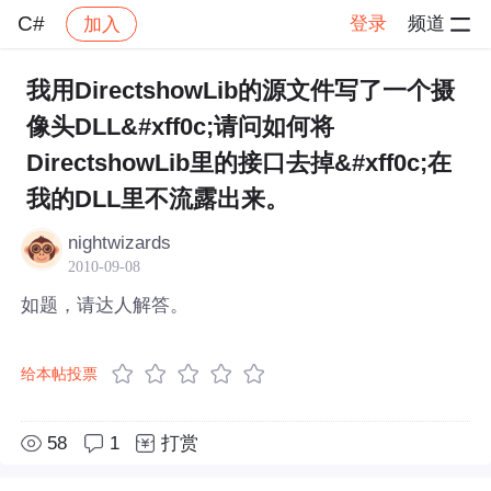
C#
登录
频道
加入
帖子详情
社区
C#
我用DirectshowLib的源文件写了一个摄
像头DLL&#xff0c;请问如何将
DirectshowLib里的接口去掉&#xff0c;在
我的DLL里不流露出来。
nightwizards
2010-09-08
如题，请达人解答。
给本帖投票
58
1
打赏