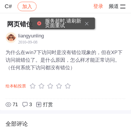
C#
登录
频道
加入
帖子详情
社区
C#
服务超时,请刷新
网页错位
页面重试
liangyunling
2010-09-08
为什么在win7下访问时是没有错位现象的，但在XP下
访问就错位了。是什么原因，怎么样才能正常访问。
（任何系统下访问都没有错位）
给本帖投票
71
3
打赏
全部评论