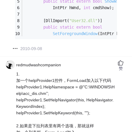
public
static
extern
bool
ShowWindowA
            IntPtr hWnd, 
int
 cmdShow)
;
        [DllImport(
"User32.dll"
)]
public
static
extern
bool
SetForegroundWindow
(IntPtr hWnd)
;
2010-09-08
redmudwashcompanion
赞
1.
加一个helpProvider1控件，FormLoad加入以下代码
helpProvider1.HelpNamespace = @"C:\WINDOWS\H
elp\acc_dis.chm";
helpProvider1.SetHelpNavigator(this, HelpNavigator.
KeywordIndex);
helpProvider1.SetHelpKeyword(this, "");
2.如果是下拉列表里有两个选项，那就这样