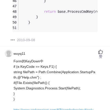
            }
return
 base.ProcessCmdKey(ref msg
        }
    }
2010-09-08
wuyq11
赞
Form的KeyDown中
if (e.KeyCode == Keys.F1) {
string filePath = Path.Combine(Application.StartupPa
th,@"Help.chm") ;
if(File.Exists(filePath)) {
System.Diagnostics.Process.Start(filePath);
}
}
http://www.codeproject.com/KB/combobox/multicolu