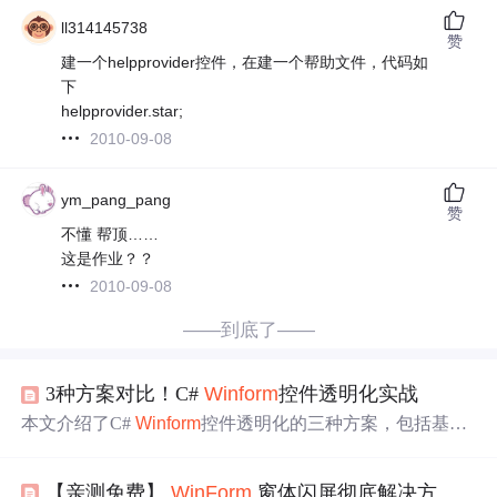
ll314145738
赞
建一个helpprovider控件，在建一个帮助文件，代码如
下
helpprovider.star;
2010-09-08
ym_pang_pang
赞
不懂 帮顶……
这是作业？？
2010-09-08
——到底了——
3种方案对比！C#
Winform
控件透明化实战
本文介绍了C#
Winform
控件透明化的三种方案，包括基础
透明的“隐身按钮”方案、进阶透明的“父控件继承”方案和
高级透明的“PNG图片”方案，还指出了三大陷阱及解决办
【亲测免费】
WinForm
窗体闪屏彻底解决方案：提升用户体验的利器
法，分享了高级技巧并解
答
常见
问题
。