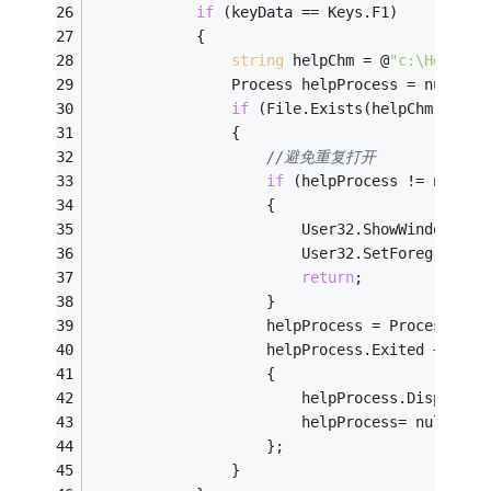
if
 (keyData == Keys.F1)
            {
string
 helpChm = @
"c:\Help.ch
                Process helpProcess = null;
if
 (File.Exists(helpChm))
                {
//避免重复打开
if
 (helpProcess != null &
                    {
                        User32.ShowWindowAsyn
                        User32.SetForegroundW
return
;
                    }
                    helpProcess = Process.Sta
                    helpProcess.Exited += del
                    {
                        helpProcess.Dispose()
                        helpProcess= null;
                    };
                }