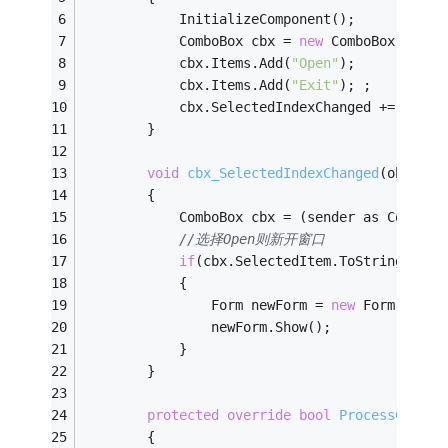
            InitializeComponent();
            ComboBox cbx = 
new
 ComboBox();
            cbx.Items.Add(
"Open"
);
            cbx.Items.Add(
"Exit"
); ;
            cbx.SelectedIndexChanged += 
new
 E
        }
void
cbx_SelectedIndexChanged
(object 
        {
            ComboBox cbx = (sender as ComboBo
//选择Open则新开窗口
if
(cbx.SelectedItem.ToString() ==
            {
                Form newForm = 
new
 Form();
                newForm.Show();
            }
        }
protected
override
bool
ProcessCmdKey
        {