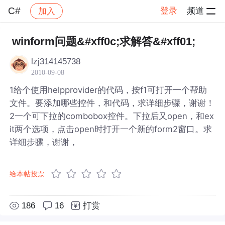
C#
登录
频道
加入
帖子详情
社区
C#
winform问题&#xff0c;求解答&#xff01;
lzj314145738
2010-09-08
1给个使用helpprovider的代码，按f1可打开一个帮助
文件。要添加哪些控件，和代码，求详细步骤，谢谢！
2一个可下拉的combobox控件。下拉后又open，和ex
it两个选项，点击open时打开一个新的form2窗口。求
详细步骤，谢谢，
给本帖投票
186
16
打赏