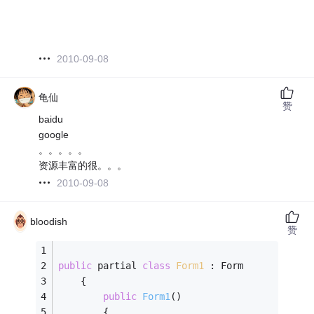
2010-09-08
龟仙
赞
baidu
google
。。。。。
资源丰富的很。。。
2010-09-08
bloodish
赞
public
 partial 
class
Form1
 :
 Form
    {
public
Form1
()
        {