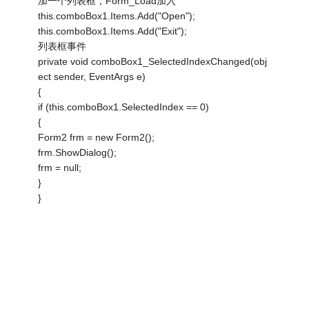
加一个列表框，Form_Load加入
this.comboBox1.Items.Add("Open");
this.comboBox1.Items.Add("Exit");
列表框事件
private void comboBox1_SelectedIndexChanged(obj
ect sender, EventArgs e)
{
if (this.comboBox1.SelectedIndex == 0)
{
Form2 frm = new Form2();
frm.ShowDialog();
frm = null;
}
}