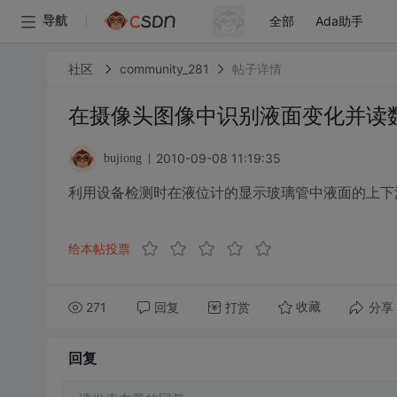
全部
Ada助手
导航
社区
community_281
帖子详情
在摄像头图像中识别液面变化并读
2010-09-08 11:19:35
bujiong
利用设备检测时在液位计的显示玻璃管中液面的上下
给本帖投票
271
回复
打赏
分享
收藏
回复