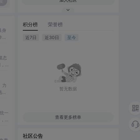
复
积分榜
荣誉榜
具身
作关
近7日
近30日
至今
模态
间，显
、力
暂无数据
选
）统一
查看更多榜单
语，实
。
社区公告