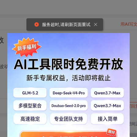
用AI写
服务超时,请刷新页面重试
数
波动取样、读数
转发到动态
举报
写回
切换为时间