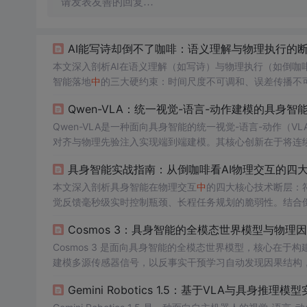
请发表友善的回复…
AI能写诗却倒不了咖啡：语义理解与物理执行的
本文深入剖析AI在语义理解（如写诗）与物理执行（如倒咖
智能落地
中
的三大硬约束：时间尺度不可调和、误差传播不
键技术细节。强调多模态感知融合、实时闭环控制及硬件-
Qwen-VLA：统一视觉-语言-动作建模的具身智
Qwen-VLA是一种面向具身智能的统一视觉-语言-动作（V
对齐与物理先验注入实现端到端建模。其核心创新在于将连续
著提升工业场景下的任务成功率、鲁棒性与部署效率，支持
具身智能实战指南：从倒咖啡看AI物理交互的四
本文深入剖析具身智能在物理交互
中
的四大核心技术断层：
觉反馈毫秒级实时控制瓶颈、长程任务规划的脆弱性。结合
型、ROS2软件栈、仿真到真实迁移、运维可靠性等工程落
Cosmos 3：具身智能的全模态世界模型与物理
Cosmos 3 是面向具身智能的全模态世界模型，核心在
建模多源传感器信号，以反事实干预学习自动发现因果结构，
现跨模态对齐与鲁棒任务泛化。工程落地聚焦模态退化、任
Gemini Robotics 1.5：基于VLA与具身