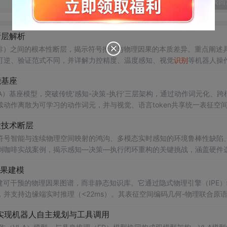
发表回
断层解析
啡）之间的根本性断层，揭示符号推理与物理因果的本质差异。重点阐述
可逆、验证范式不同，并详解力控精度、温度感知、视觉
识别
等机器人操
算法协同设计对跨越该断层的决定性作用。
能基座
LA）基座模型，突破传统‘感知-决策-执行’三层架构，通过动作词元化、跨
动作离散为可学习的动作词元，并与视觉、语言token共享统一表征空
边缘设备实时闭环控制。
大技术断层
符号智能与连续物理空间映射的鸿沟、多模态实时感知的环境鲁棒性缺陷
倒咖啡实战案例，揭示感知—决策—执行闭环重构的关键挑战，涵盖硬件
地要点，聚焦信息技术领域核心能力边界。
因果建模
于构建可干预的物理因果图谱，而非静态知识库。它通过隐式物理引擎（IPE
并支持边缘端实时推理（<22ms）。其表征空间编码几何-物理联合原
务变更与安全验证三大鸿沟，强调物理直觉与硬件协同，而非纯数据驱动
推理模型实现机器人自主规划与工具调用